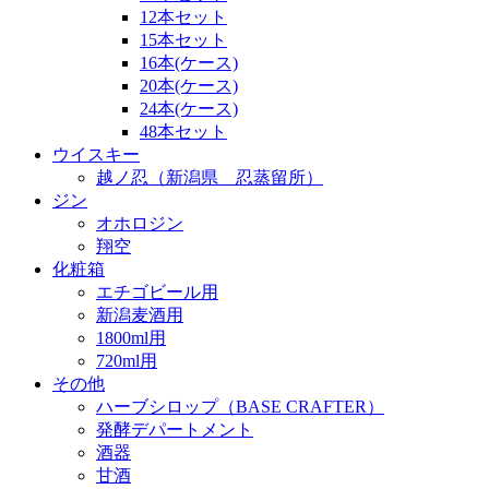
12本セット
15本セット
16本(ケース)
20本(ケース)
24本(ケース)
48本セット
ウイスキー
越ノ忍（新潟県 忍蒸留所）
ジン
オホロジン
翔空
化粧箱
エチゴビール用
新潟麦酒用
1800ml用
720ml用
その他
ハーブシロップ（BASE CRAFTER）
発酵デパートメント
酒器
甘酒