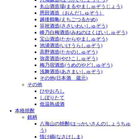
丸山酒造場(まるやましゅぞうじょう)
恩田酒造（おんだしゅぞう）
越後鶴亀(えちごつるかめ)
笹祝酒造(ささいわいしゅぞう)
峰乃白梅酒造(みねのはくばいしゅぞう)
宝山酒造(たからやましゅぞう)
池浦酒造(いけうらしゅぞう)
高野酒造(たかのしゅぞう)
弥彦酒造(やひこしゅぞう)
梅乃宿酒造(うめのやどしゅぞう)
浅舞酒造(あさまいしゅぞう)
その他(日本酒 蔵元)
その他
ひやおろし
しぼりたて
低温熟成酒
本格焼酎
銘柄
八海山の焼酎(はっかいさんのしょうちゅ
う)
情け嶋(なさけしま)