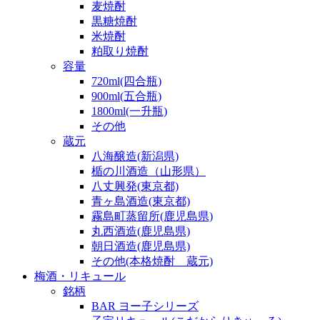
麦焼酎
黒糖焼酎
米焼酎
粕取り焼酎
容量
720ml(四合瓶)
900ml(五合瓶)
1800ml(一升瓶)
その他
蔵元
八海醸造(新潟県)
楯の川酒造（山形県）
八丈興発(東京都)
青ヶ島酒造(東京都)
霧島町蒸留所(鹿児島県)
丸西酒造(鹿児島県)
朝日酒造(鹿児島県)
その他(本格焼酎 蔵元)
梅酒・リキュール
銘柄
BAR ヨー子シリーズ