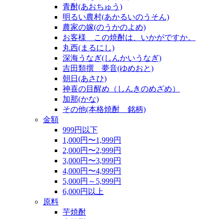
青酎(あおちゅう)
明るい農村(あかるいのうそん)
農家の嫁(のうかのよめ)
お客様 この焼酎は、いかがですか。
丸西(まるにし)
深海うなぎ(しんかいうなぎ)
吉田類撰 夢音(ゆめおと)
朝日(あさひ)
神喜の目醒め（しんきのめざめ）
加那(かな)
その他(本格焼酎 銘柄)
金額
999円以下
1,000円〜1,999円
2,000円〜2,999円
3,000円〜3,999円
4,000円〜4,999円
5,000円～5,999円
6,000円以上
原料
芋焼酎