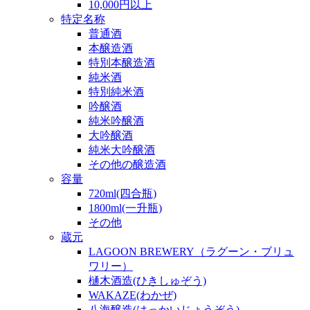
10,000円以上
特定名称
普通酒
本醸造酒
特別本醸造酒
純米酒
特別純米酒
吟醸酒
純米吟醸酒
大吟醸酒
純米大吟醸酒
その他の醸造酒
容量
720ml(四合瓶)
1800ml(一升瓶)
その他
蔵元
LAGOON BREWERY（ラグーン・ブリュ
ワリー）
樋木酒造(ひきしゅぞう)
WAKAZE(わかぜ)
八海醸造(はっかいじょうぞう)