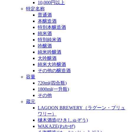
10,000円以上
特定名称
普通酒
本醸造酒
特別本醸造酒
純米酒
特別純米酒
吟醸酒
純米吟醸酒
大吟醸酒
純米大吟醸酒
その他の醸造酒
容量
720ml(四合瓶)
1800ml(一升瓶)
その他
蔵元
LAGOON BREWERY（ラグーン・ブリュ
ワリー）
樋木酒造(ひきしゅぞう)
WAKAZE(わかぜ)