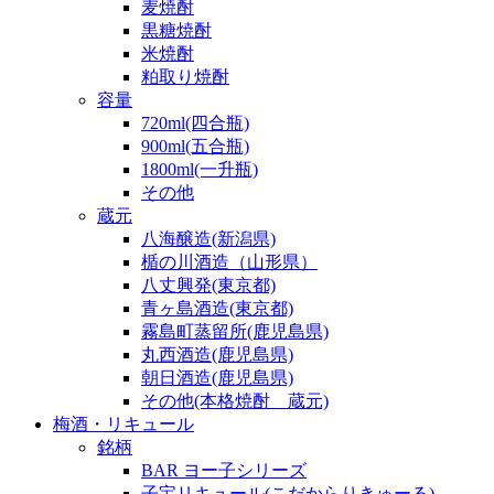
麦焼酎
黒糖焼酎
米焼酎
粕取り焼酎
容量
720ml(四合瓶)
900ml(五合瓶)
1800ml(一升瓶)
その他
蔵元
八海醸造(新潟県)
楯の川酒造（山形県）
八丈興発(東京都)
青ヶ島酒造(東京都)
霧島町蒸留所(鹿児島県)
丸西酒造(鹿児島県)
朝日酒造(鹿児島県)
その他(本格焼酎 蔵元)
梅酒・リキュール
銘柄
BAR ヨー子シリーズ
子宝リキュール(こだからりきゅーる)