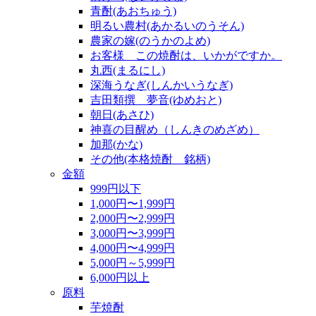
青酎(あおちゅう)
明るい農村(あかるいのうそん)
農家の嫁(のうかのよめ)
お客様 この焼酎は、いかがですか。
丸西(まるにし)
深海うなぎ(しんかいうなぎ)
吉田類撰 夢音(ゆめおと)
朝日(あさひ)
神喜の目醒め（しんきのめざめ）
加那(かな)
その他(本格焼酎 銘柄)
金額
999円以下
1,000円〜1,999円
2,000円〜2,999円
3,000円〜3,999円
4,000円〜4,999円
5,000円～5,999円
6,000円以上
原料
芋焼酎