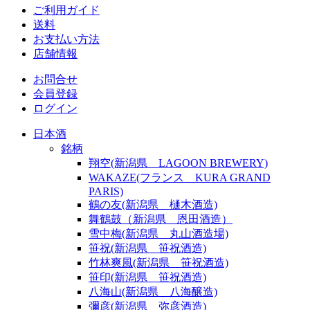
ご利用ガイド
送料
お支払い方法
店舗情報
お問合せ
会員登録
ログイン
日本酒
銘柄
翔空(新潟県 LAGOON BREWERY)
WAKAZE(フランス KURA GRAND
PARIS)
鶴の友(新潟県 樋木酒造)
舞鶴鼓（新潟県 恩田酒造）
雪中梅(新潟県 丸山酒造場)
笹祝(新潟県 笹祝酒造)
竹林爽風(新潟県 笹祝酒造)
笹印(新潟県 笹祝酒造)
八海山(新潟県 八海醸造)
彌彦(新潟県 弥彦酒造)