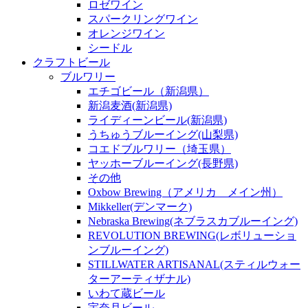
ロゼワイン
スパークリングワイン
オレンジワイン
シードル
クラフトビール
ブルワリー
エチゴビール（新潟県）
新潟麦酒(新潟県)
ライディーンビール(新潟県)
うちゅうブルーイング(山梨県)
コエドブルワリー（埼玉県）
ヤッホーブルーイング(長野県)
その他
Oxbow Brewing（アメリカ メイン州）
Mikkeller(デンマーク)
Nebraska Brewing(ネブラスカブルーイング)
REVOLUTION BREWING(レボリューショ
ンブルーイング)
STILLWATER ARTISANAL(スティルウォー
ターアーティザナル)
いわて蔵ビール
宇奈月ビール