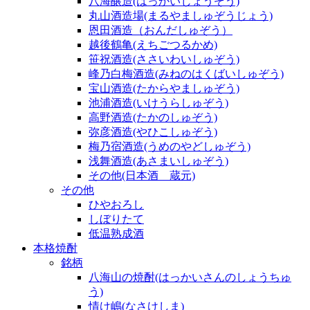
八海醸造(はっかいじょうぞう)
丸山酒造場(まるやましゅぞうじょう)
恩田酒造（おんだしゅぞう）
越後鶴亀(えちごつるかめ)
笹祝酒造(ささいわいしゅぞう)
峰乃白梅酒造(みねのはくばいしゅぞう)
宝山酒造(たからやましゅぞう)
池浦酒造(いけうらしゅぞう)
高野酒造(たかのしゅぞう)
弥彦酒造(やひこしゅぞう)
梅乃宿酒造(うめのやどしゅぞう)
浅舞酒造(あさまいしゅぞう)
その他(日本酒 蔵元)
その他
ひやおろし
しぼりたて
低温熟成酒
本格焼酎
銘柄
八海山の焼酎(はっかいさんのしょうちゅ
う)
情け嶋(なさけしま)