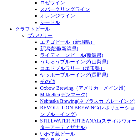
ロゼワイン
スパークリングワイン
オレンジワイン
シードル
クラフトビール
ブルワリー
エチゴビール（新潟県）
新潟麦酒(新潟県)
ライディーンビール(新潟県)
うちゅうブルーイング(山梨県)
コエドブルワリー（埼玉県）
ヤッホーブルーイング(長野県)
その他
Oxbow Brewing（アメリカ メイン州）
Mikkeller(デンマーク)
Nebraska Brewing(ネブラスカブルーイング)
REVOLUTION BREWING(レボリューショ
ンブルーイング)
STILLWATER ARTISANAL(スティルウォー
ターアーティザナル)
いわて蔵ビール