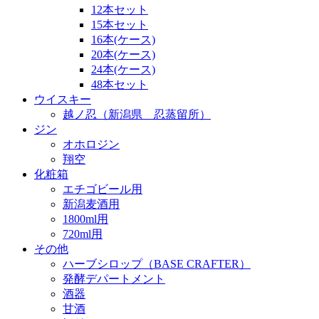
12本セット
15本セット
16本(ケース)
20本(ケース)
24本(ケース)
48本セット
ウイスキー
越ノ忍（新潟県 忍蒸留所）
ジン
オホロジン
翔空
化粧箱
エチゴビール用
新潟麦酒用
1800ml用
720ml用
その他
ハーブシロップ（BASE CRAFTER）
発酵デパートメント
酒器
甘酒