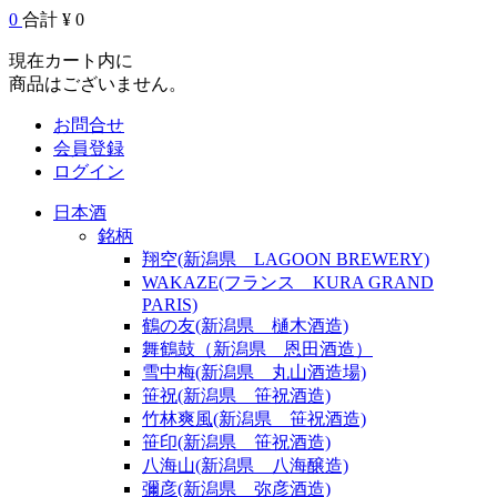
0
合計 ¥ 0
現在カート内に
商品はございません。
お問合せ
会員登録
ログイン
日本酒
銘柄
翔空(新潟県 LAGOON BREWERY)
WAKAZE(フランス KURA GRAND
PARIS)
鶴の友(新潟県 樋木酒造)
舞鶴鼓（新潟県 恩田酒造）
雪中梅(新潟県 丸山酒造場)
笹祝(新潟県 笹祝酒造)
竹林爽風(新潟県 笹祝酒造)
笹印(新潟県 笹祝酒造)
八海山(新潟県 八海醸造)
彌彦(新潟県 弥彦酒造)