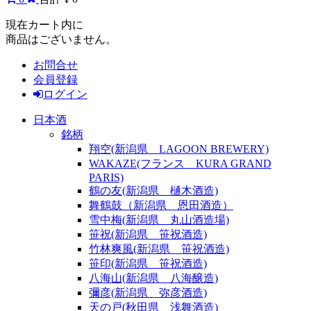
現在カート内に
商品はございません。
お問合せ
会員登録
ログイン
日本酒
銘柄
翔空(新潟県 LAGOON BREWERY)
WAKAZE(フランス KURA GRAND
PARIS)
鶴の友(新潟県 樋木酒造)
舞鶴鼓（新潟県 恩田酒造）
雪中梅(新潟県 丸山酒造場)
笹祝(新潟県 笹祝酒造)
竹林爽風(新潟県 笹祝酒造)
笹印(新潟県 笹祝酒造)
八海山(新潟県 八海醸造)
彌彦(新潟県 弥彦酒造)
天の戸(秋田県 浅舞酒造)