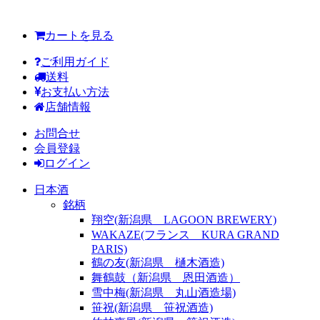
カートを見る
ご利用ガイド
送料
お支払い方法
店舗情報
お問合せ
会員登録
ログイン
日本酒
銘柄
翔空(新潟県 LAGOON BREWERY)
WAKAZE(フランス KURA GRAND
PARIS)
鶴の友(新潟県 樋木酒造)
舞鶴鼓（新潟県 恩田酒造）
雪中梅(新潟県 丸山酒造場)
笹祝(新潟県 笹祝酒造)