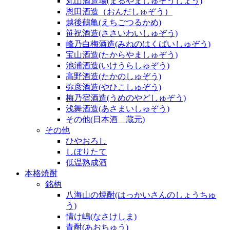
丸山酒造場(まるやましゅぞうじょう)
恩田酒造（おんだしゅぞう）
越後鶴亀(えちごつるかめ)
笹祝酒造(ささいわいしゅぞう)
峰乃白梅酒造(みねのはくばいしゅぞう)
宝山酒造(たからやましゅぞう)
池浦酒造(いけうらしゅぞう)
高野酒造(たかのしゅぞう)
弥彦酒造(やひこしゅぞう)
梅乃宿酒造(うめのやどしゅぞう)
浅舞酒造(あさまいしゅぞう)
その他(日本酒 蔵元)
その他
ひやおろし
しぼりたて
低温熟成酒
本格焼酎
銘柄
八海山の焼酎(はっかいさんのしょうちゅ
う)
情け嶋(なさけしま)
青酎(あおちゅう)