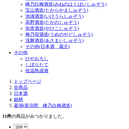
峰乃白梅酒造(みねのはくばいしゅぞう)
宝山酒造(たからやましゅぞう)
池浦酒造(いけうらしゅぞう)
高野酒造(たかのしゅぞう)
弥彦酒造(やひこしゅぞう)
梅乃宿酒造(うめのやどしゅぞう)
浅舞酒造(あさまいしゅぞう)
その他(日本酒 蔵元)
その他
ひやおろし
しぼりたて
低温熟成酒
トップページ
全商品
日本酒
銘柄
菱湖(新潟県 峰乃白梅酒造)
11
件
の商品がみつかりました。