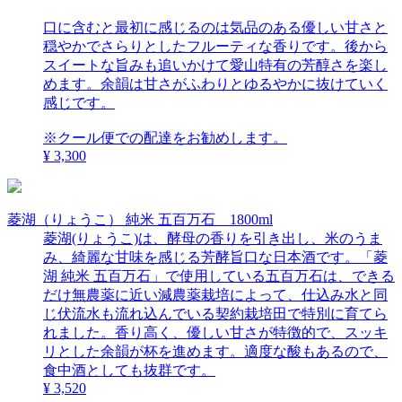
口に含むと最初に感じるのは気品のある優しい甘さと
穏やかでさらりとしたフルーティな香りです。後から
スイートな旨みも追いかけて愛山特有の芳醇さを楽し
めます。余韻は甘さがふわりとゆるやかに抜けていく
感じです。
※クール便での配達をお勧めします。
¥ 3,300
菱湖（りょうこ） 純米 五百万石 1800ml
菱湖(りょうこ)は、酵母の香りを引き出し、米のうま
み、綺麗な甘味を感じる芳酵旨口な日本酒です。「菱
湖 純米 五百万石」で使用している五百万石は、できる
だけ無農薬に近い減農薬栽培によって、仕込み水と同
じ伏流水も流れ込んでいる契約栽培田で特別に育てら
れました。香り高く、優しい甘さが特徴的で、スッキ
リとした余韻が杯を進めます。適度な酸もあるので、
食中酒としても抜群です。
¥ 3,520