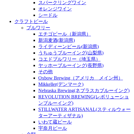
スパークリングワイン
オレンジワイン
シードル
クラフトビール
ブルワリー
エチゴビール（新潟県）
新潟麦酒(新潟県)
ライディーンビール(新潟県)
うちゅうブルーイング(山梨県)
コエドブルワリー（埼玉県）
ヤッホーブルーイング(長野県)
その他
Oxbow Brewing（アメリカ メイン州）
Mikkeller(デンマーク)
Nebraska Brewing(ネブラスカブルーイング)
REVOLUTION BREWING(レボリューショ
ンブルーイング)
STILLWATER ARTISANAL(スティルウォー
ターアーティザナル)
いわて蔵ビール
宇奈月ビール