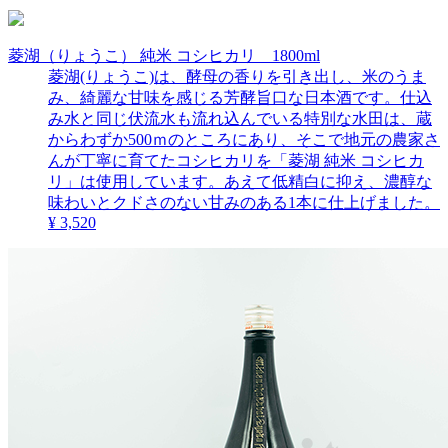
菱湖（りょうこ） 純米 コシヒカリ 1800ml
菱湖(りょうこ)は、酵母の香りを引き出し、米のうま
み、綺麗な甘味を感じる芳酵旨口な日本酒です。仕込
み水と同じ伏流水も流れ込んでいる特別な水田は、蔵
からわずか500ｍのところにあり、そこで地元の農家さ
んが丁寧に育てたコシヒカリを「菱湖 純米 コシヒカ
リ」は使用しています。あえて低精白に抑え、濃醇な
味わいとクドさのない甘みのある1本に仕上げました。
¥ 3,520