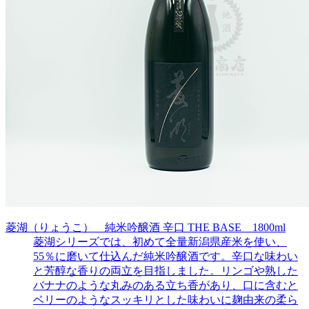
菱湖（りょうこ） 純米吟醸酒 辛口 THE BASE 1800ml
菱湖シリーズでは、初めて全量新潟県産米を使い、
55％に磨いて仕込んだ純米吟醸酒です。辛口な味わい
と芳醇な香りの両立を目指しました。リンゴや熟した
バナナのような丸みのある立ち香があり、口に含むと
ベリーのようなスッキリとした味わいに麹由来の柔ら