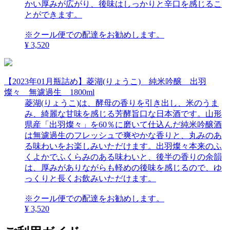
かい厚みが広がり、後味はしっかりと辛口を感じるこ
とができます。
※クール便での配達をお勧めします。
¥ 3,520
【2023年01月瓶詰め】菱湖(りょうこ) 純米吟醸 出羽
燦々 無濾過生 1800ml
菱湖(りょうこ)は、酵母の香りを引き出し、米のうま
み、綺麗な甘味を感じる芳酵旨口な日本酒です。山形
県産「出羽燦々」を60％に磨いて仕込んだ純米吟醸酒
は無濾過生のフレッシュで爽やかな香りと、丸みのあ
る味わいをお楽しみいただけます。出羽燦々本来のふ
くよかでふくらみのある味わいと、後半の香りの余韻
は、厚みがありながらも軽めの後味を感じるので、ゆ
っくりと長くお飲みいただけます。
※クール便での配達をお勧めします。
¥ 3,520