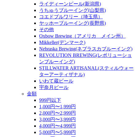
ライディーンビール(新潟県)
うちゅうブルーイング(山梨県)
コエドブルワリー（埼玉県）
ヤッホーブルーイング(長野県)
その他
Oxbow Brewing（アメリカ メイン州）
Mikkeller(デンマーク)
Nebraska Brewing(ネブラスカブルーイング)
REVOLUTION BREWING(レボリューショ
ンブルーイング)
STILLWATER ARTISANAL(スティルウォー
ターアーティザナル)
いわて蔵ビール
宇奈月ビール
金額
999円以下
1,000円〜1,999円
2,000円〜2,999円
3,000円〜3,999円
4,000円〜4,999円
5,000円〜5,999円