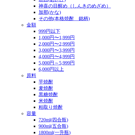
神喜の目醒め（しんきのめざめ）
加那(かな)
その他(本格焼酎 銘柄)
金額
999円以下
1,000円〜1,999円
2,000円〜2,999円
3,000円〜3,999円
4,000円〜4,999円
5,000円～5,999円
6,000円以上
原料
芋焼酎
麦焼酎
黒糖焼酎
米焼酎
粕取り焼酎
容量
720ml(四合瓶)
900ml(五合瓶)
1800ml(一升瓶)