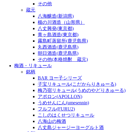
その他
蔵元
八海醸造(新潟県)
楯の川酒造（山形県）
八丈興発(東京都)
青ヶ島酒造(東京都)
霧島町蒸留所(鹿児島県)
丸西酒造(鹿児島県)
朝日酒造(鹿児島県)
その他(本格焼酎 蔵元)
梅酒・リキュール
銘柄
BAR ヨー子シリーズ
子宝リキュール(こだからりきゅーる)
梅乃宿リキュール(うめのやどりきゅーる)
アポロン(APOLLON)
うめせんにん(umesennin)
フルフル(FURU2)
こしのはくせつリキュール
八海山の梅酒
八丈島ジャージーヨーグルト酒