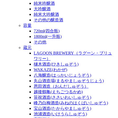
純米吟醸酒
大吟醸酒
純米大吟醸酒
その他の醸造酒
容量
720ml(四合瓶)
1800ml(一升瓶)
その他
蔵元
LAGOON BREWERY（ラグーン・ブリュ
ワリー）
樋木酒造(ひきしゅぞう)
WAKAZE(わかぜ)
八海醸造(はっかいじょうぞう)
丸山酒造場(まるやましゅぞうじょう)
恩田酒造（おんだしゅぞう）
越後鶴亀(えちごつるかめ)
笹祝酒造(ささいわいしゅぞう)
峰乃白梅酒造(みねのはくばいしゅぞう)
宝山酒造(たからやましゅぞう)
池浦酒造(いけうらしゅぞう)