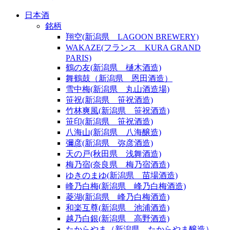
日本酒
銘柄
翔空(新潟県 LAGOON BREWERY)
WAKAZE(フランス KURA GRAND
PARIS)
鶴の友(新潟県 樋木酒造)
舞鶴鼓（新潟県 恩田酒造）
雪中梅(新潟県 丸山酒造場)
笹祝(新潟県 笹祝酒造)
竹林爽風(新潟県 笹祝酒造)
笹印(新潟県 笹祝酒造)
八海山(新潟県 八海醸造)
彌彦(新潟県 弥彦酒造)
天の戸(秋田県 浅舞酒造)
梅乃宿(奈良県 梅乃宿酒造)
ゆきのまゆ(新潟県 苗場酒造)
峰乃白梅(新潟県 峰乃白梅酒造)
菱湖(新潟県 峰乃白梅酒造)
和楽互尊(新潟県 池浦酒造)
越乃白銀(新潟県 高野酒造)
たからやま（新潟県 たからやま醸造）