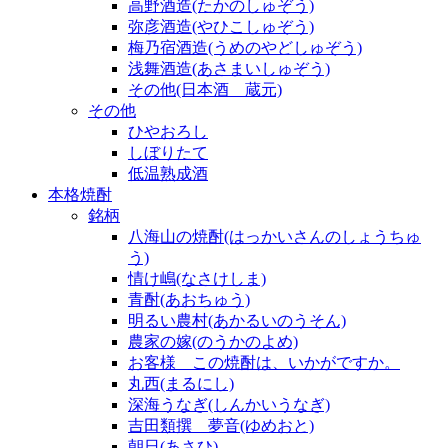
高野酒造(たかのしゅぞう)
弥彦酒造(やひこしゅぞう)
梅乃宿酒造(うめのやどしゅぞう)
浅舞酒造(あさまいしゅぞう)
その他(日本酒 蔵元)
その他
ひやおろし
しぼりたて
低温熟成酒
本格焼酎
銘柄
八海山の焼酎(はっかいさんのしょうちゅ
う)
情け嶋(なさけしま)
青酎(あおちゅう)
明るい農村(あかるいのうそん)
農家の嫁(のうかのよめ)
お客様 この焼酎は、いかがですか。
丸西(まるにし)
深海うなぎ(しんかいうなぎ)
吉田類撰 夢音(ゆめおと)
朝日(あさひ)