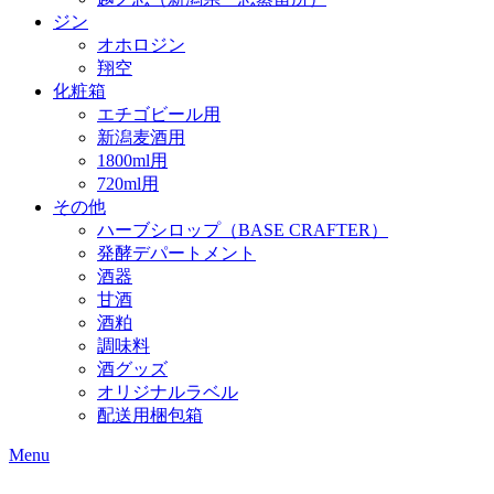
ジン
オホロジン
翔空
化粧箱
エチゴビール用
新潟麦酒用
1800ml用
720ml用
その他
ハーブシロップ（BASE CRAFTER）
発酵デパートメント
酒器
甘酒
酒粕
調味料
酒グッズ
オリジナルラベル
配送用梱包箱
Menu