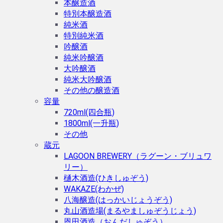
本醸造酒
特別本醸造酒
純米酒
特別純米酒
吟醸酒
純米吟醸酒
大吟醸酒
純米大吟醸酒
その他の醸造酒
容量
720ml(四合瓶)
1800ml(一升瓶)
その他
蔵元
LAGOON BREWERY（ラグーン・ブリュワ
リー）
樋木酒造(ひきしゅぞう)
WAKAZE(わかぜ)
八海醸造(はっかいじょうぞう)
丸山酒造場(まるやましゅぞうじょう)
恩田酒造（おんだしゅぞう）