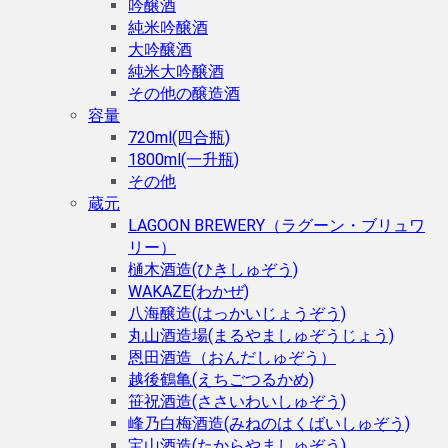
吟醸酒
純米吟醸酒
大吟醸酒
純米大吟醸酒
その他の醸造酒
容量
720ml(四合瓶)
1800ml(一升瓶)
その他
蔵元
LAGOON BREWERY（ラグーン・ブリュワ
リー）
樋木酒造(ひきしゅぞう)
WAKAZE(わかぜ)
八海醸造(はっかいじょうぞう)
丸山酒造場(まるやましゅぞうじょう)
恩田酒造（おんだしゅぞう）
越後鶴亀(えちごつるかめ)
笹祝酒造(ささいわいしゅぞう)
峰乃白梅酒造(みねのはくばいしゅぞう)
宝山酒造(たからやましゅぞう)