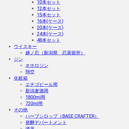
10本セット
12本セット
15本セット
16本(ケース)
20本(ケース)
24本(ケース)
48本セット
ウイスキー
越ノ忍（新潟県 忍蒸留所）
ジン
オホロジン
翔空
化粧箱
エチゴビール用
新潟麦酒用
1800ml用
720ml用
その他
ハーブシロップ（BASE CRAFTER）
発酵デパートメント
酒器