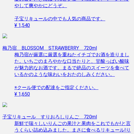
やして爽やかにどうぞ。
子宝リキュールの中でも人気の商品です。
¥ 1,540
梅乃宿 BLOSSOM STRAWBERRY 720ml
梅乃宿が厳選に厳選を重ねたイチゴでお酒を造りまし
た。いちごのまろやかな口当たりと、甘酸っぱい酸味
が魅力的なお酒です。まるで絶品のスイーツを食べて
いるかのような味わいをおたのしみください。
※クール便での配達をご指定ください。
¥ 1,650
子宝リキュール すりおろしりんご 720ml
新鮮で瑞々しいりんごの果汁と果肉をこれでもか!と言
うくらい詰め込みました。まさに食べるリキュール!り