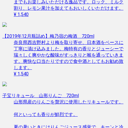
までもお楽しみいただける逸品です。ロック、ミルク
割り、レモン果汁を加えてもおいしくいただけます。
¥ 1,540
【2019年12月瓶詰め】梅乃宿の梅酒 720ml
奈良県西吉野村より梅を取り寄せ、日本酒をベースに
丁寧に漬け込みました。梅特有の香りとジューシーで
瑞々しく爽やかな酸味がすっきりと喉を通っていきま
す。爽快な口当たりですので食中酒としてもお勧め致
します。
¥ 1,540
子宝リキュール 山形りんご 720ml
山形県産のりんごを贅沢に使用したリキュールです。
何といっても香りが鮮烈です。
夏の暑いときにはりんごジュース感覚で、キーンと冷