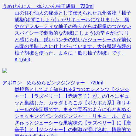
うめせんにん ゆふいん柚子胡椒 720ml
山の住む仙人の秘薬として伝えられた九州名物「柚子
胡椒(ゆずこしょう)」がリキュールになりました。爽
やかでフルーティな柚子の香りからは想像のつかない
スパイシーで刺激的な胡椒(こしょう)の辛さがピリリ
と感じられ、鋭いパンチの効いたジューシーさが前代
未聞の美味しさに仕上がっています。大分県湯布院の
柚子胡椒を使った、まさに「飲む柚子胡椒」です。
¥ 1,663
アポロン めらめらピンクジンジャー 720ml
燃焼系としてよく知られる3つのエレメンツ【ジンジ
ャー】【ラズベリー】【赤唐辛子】がこの1本にギュ
ッと集結した、カラダよろこぶ【ポカポカ系】和リキ
ュールの決定版です。まるで宝石のように心ときめく
ショッキングピンクのジンジャー・リキュール。ぎゅ
ぎゅっとジューシーな果実味の【ラズベリー】に【唐
辛子】と【ジンジャー】の刺激が溶け込む、情熱的で