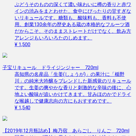
ぶどうそのものの深くて濃い味わいに樽の香りと赤ワ
インの渋みをまとわせた、食中にぴったりの甘すぎな
いリキュールです。糖類も、酸味料も、香料も不使
用。創業130余年の歴史ある蔵の本格的なフルーツ酒
だからこそ、そのままストレートだけでなく、飲み方
アレンジもいろいろたのしめます。
¥ 1,500
子宝リキュール ドライジンジャー 720ml
高知県の名産品「生姜(しょうが)」の果汁に「楯野
川」の純米大吟醸をブレンドした新感覚のリキュール
です。生姜の爽やかな香りと刺激的な辛味の後に、心
地よい酸味が追いかけてきます。甘みほのかでドライ
な喉越しで健康志向の方にもおすすめです。
¥ 1,540
【2019年12月瓶詰め】梅乃宿 あらごし りんご 720ml