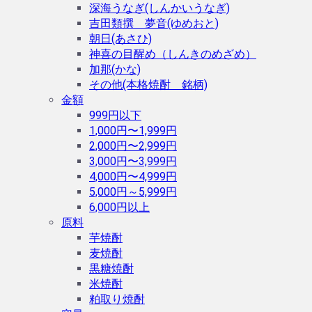
深海うなぎ(しんかいうなぎ)
吉田類撰 夢音(ゆめおと)
朝日(あさひ)
神喜の目醒め（しんきのめざめ）
加那(かな)
その他(本格焼酎 銘柄)
金額
999円以下
1,000円〜1,999円
2,000円〜2,999円
3,000円〜3,999円
4,000円〜4,999円
5,000円～5,999円
6,000円以上
原料
芋焼酎
麦焼酎
黒糖焼酎
米焼酎
粕取り焼酎