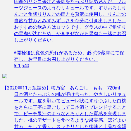
国産のリンゴ果汁と果肉をたっぷり詰め込んだ、フル
ーツジュースのようなリキュールです。すりおろしり
んごと角切りりんごの両方を贅沢に使用し、りんごの
自然な甘みとみずみずしさを存分に引き出しました。
おすすめの飲み方はロックです。グラスの中で角切り
の果肉が沈むため、かきまぜながら果肉も一緒にお召
し上がりください。
※開栓後は変色の恐れがあるため、必ず冷蔵庫にて保
存し、お早目にお召し上がりください。
¥ 1,540
【2020年11月瓶詰め】梅乃宿 あらごし もも 720ml
日本酒とたっぷりの桃が溶け合った、やさしいリキュ
ールです。皮を剥いてピューレ状にすりつぶした白桃
をさらに丁寧に裏ごしして日本酒とブレンドすること
で、ピーチ果汁のようなとろりとした質感を実現しま
した。桃のデザートを食べるような果実感、ほどよい
甘み、そして香り。スッキリとした後味と上品な余韻