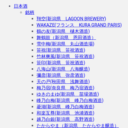
日本酒
銘柄
翔空(新潟県 LAGOON BREWERY)
WAKAZE(フランス KURA GRAND PARIS)
鶴の友(新潟県 樋木酒造)
舞鶴鼓（新潟県 恩田酒造）
雪中梅(新潟県 丸山酒造場)
笹祝(新潟県 笹祝酒造)
竹林爽風(新潟県 笹祝酒造)
笹印(新潟県 笹祝酒造)
八海山(新潟県 八海醸造)
彌彦(新潟県 弥彦酒造)
天の戸(秋田県 浅舞酒造)
梅乃宿(奈良県 梅乃宿酒造)
ゆきのまゆ(新潟県 苗場酒造)
峰乃白梅(新潟県 峰乃白梅酒造)
菱湖(新潟県 峰乃白梅酒造)
和楽互尊(新潟県 池浦酒造)
越乃白銀(新潟県 高野酒造)
たからやま（新潟県 たからやま醸造）