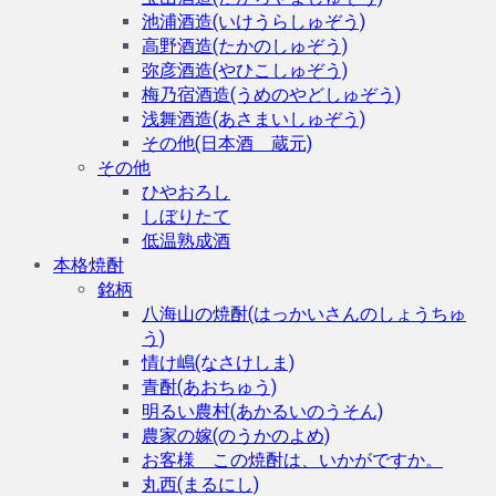
池浦酒造(いけうらしゅぞう)
高野酒造(たかのしゅぞう)
弥彦酒造(やひこしゅぞう)
梅乃宿酒造(うめのやどしゅぞう)
浅舞酒造(あさまいしゅぞう)
その他(日本酒 蔵元)
その他
ひやおろし
しぼりたて
低温熟成酒
本格焼酎
銘柄
八海山の焼酎(はっかいさんのしょうちゅ
う)
情け嶋(なさけしま)
青酎(あおちゅう)
明るい農村(あかるいのうそん)
農家の嫁(のうかのよめ)
お客様 この焼酎は、いかがですか。
丸西(まるにし)