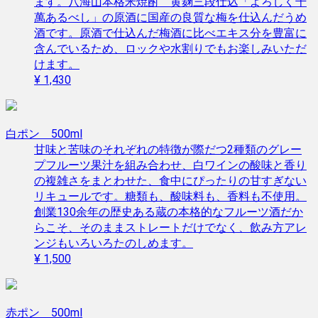
ます。八海山本格米焼酎 黄麹三段仕込「よろしく千
萬あるべし」の原酒に国産の良質な梅を仕込んだうめ
酒です。原酒で仕込んだ梅酒に比べエキス分を豊富に
含んでいるため、ロックや水割りでもお楽しみいただ
けます。
¥ 1,430
白ポン 500ml
甘味と苦味のそれぞれの特徴が際だつ2種類のグレー
プフルーツ果汁を組み合わせ、白ワインの酸味と香り
の複雑さをまとわせた、食中にぴったりの甘すぎない
リキュールです。糖類も、酸味料も、香料も不使用。
創業130余年の歴史ある蔵の本格的なフルーツ酒だか
らこそ、そのままストレートだけでなく、飲み方アレ
ンジもいろいろたのしめます。
¥ 1,500
赤ポン 500ml