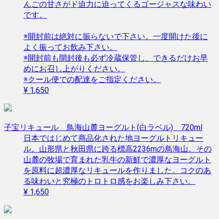
んごの甘さがド迫力に迫ってくるゴージャスな味わい
です。
※開封前は絶対に振らないで下さい。一度開けた後に
よく振ってお飲み下さい。
※開封前も開封後も必ず冷蔵保管し、できるだけお早
めにお召し上がりください。
※クール便での配達をご指定ください。
¥ 1,650
子宝リキュール 鳥海山麓ヨーグルト(白ラベル) 720ml
日本ではじめて商品化された地ヨーグルトリキュー
ル。山形県と秋田県に跨る標高2236mの鳥海山。その
山麓の牧場で育まれた乳牛の新鮮で濃厚なヨーグルト
を原料に超濃厚なリキュールを作りました。コクのあ
る味わいと究極のトロトロ感をお楽しみ下さい。
¥ 1,650