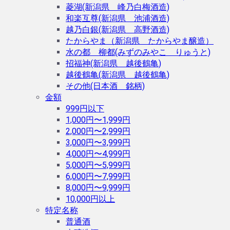
菱湖(新潟県 峰乃白梅酒造)
和楽互尊(新潟県 池浦酒造)
越乃白銀(新潟県 高野酒造)
たからやま（新潟県 たからやま醸造）
水の都 柳都(みずのみやこ りゅうと)
招福神(新潟県 越後鶴亀)
越後鶴亀(新潟県 越後鶴亀)
その他(日本酒 銘柄)
金額
999円以下
1,000円〜1,999円
2,000円〜2,999円
3,000円〜3,999円
4,000円〜4,999円
5,000円〜5,999円
6,000円〜7,999円
8,000円〜9,999円
10,000円以上
特定名称
普通酒