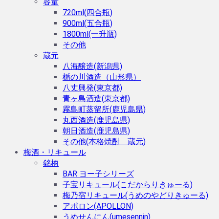
容量
720ml(四合瓶)
900ml(五合瓶)
1800ml(一升瓶)
その他
蔵元
八海醸造(新潟県)
楯の川酒造（山形県）
八丈興発(東京都)
青ヶ島酒造(東京都)
霧島町蒸留所(鹿児島県)
丸西酒造(鹿児島県)
朝日酒造(鹿児島県)
その他(本格焼酎 蔵元)
梅酒・リキュール
銘柄
BAR ヨー子シリーズ
子宝リキュール(こだからりきゅーる)
梅乃宿リキュール(うめのやどりきゅーる)
アポロン(APOLLON)
うめせんにん(umesennin)