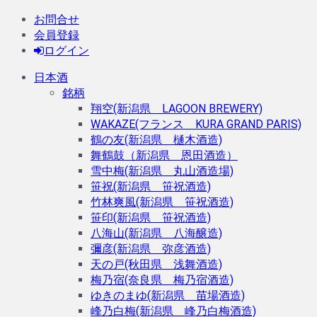
お問合せ
会員登録
ログイン
日本酒
銘柄
翔空(新潟県 LAGOON BREWERY)
WAKAZE(フランス KURA GRAND PARIS)
鶴の友(新潟県 樋木酒造)
舞鶴鼓（新潟県 恩田酒造）
雪中梅(新潟県 丸山酒造場)
笹祝(新潟県 笹祝酒造)
竹林爽風(新潟県 笹祝酒造)
笹印(新潟県 笹祝酒造)
八海山(新潟県 八海醸造)
彌彦(新潟県 弥彦酒造)
天の戸(秋田県 浅舞酒造)
梅乃宿(奈良県 梅乃宿酒造)
ゆきのまゆ(新潟県 苗場酒造)
峰乃白梅(新潟県 峰乃白梅酒造)