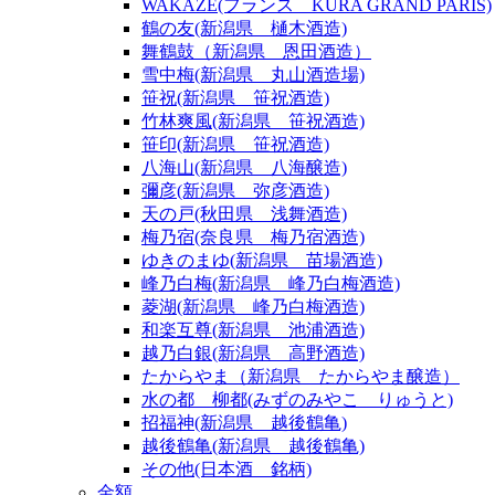
WAKAZE(フランス KURA GRAND PARIS)
鶴の友(新潟県 樋木酒造)
舞鶴鼓（新潟県 恩田酒造）
雪中梅(新潟県 丸山酒造場)
笹祝(新潟県 笹祝酒造)
竹林爽風(新潟県 笹祝酒造)
笹印(新潟県 笹祝酒造)
八海山(新潟県 八海醸造)
彌彦(新潟県 弥彦酒造)
天の戸(秋田県 浅舞酒造)
梅乃宿(奈良県 梅乃宿酒造)
ゆきのまゆ(新潟県 苗場酒造)
峰乃白梅(新潟県 峰乃白梅酒造)
菱湖(新潟県 峰乃白梅酒造)
和楽互尊(新潟県 池浦酒造)
越乃白銀(新潟県 高野酒造)
たからやま（新潟県 たからやま醸造）
水の都 柳都(みずのみやこ りゅうと)
招福神(新潟県 越後鶴亀)
越後鶴亀(新潟県 越後鶴亀)
その他(日本酒 銘柄)
金額