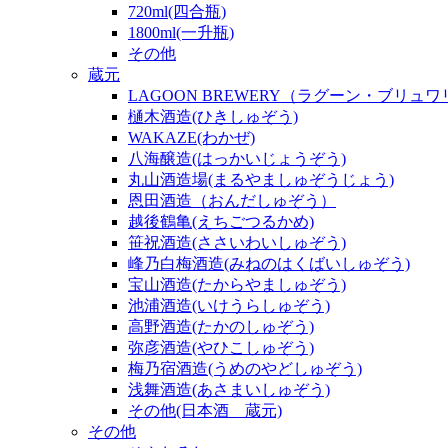
720ml(四合瓶)
1800ml(一升瓶)
その他
蔵元
LAGOON BREWERY（ラグーン・ブリュ
樋木酒造(ひきしゅぞう)
WAKAZE(わかぜ)
八海醸造(はっかいじょうぞう)
丸山酒造場(まるやましゅぞうじょう)
恩田酒造（おんだしゅぞう）
越後鶴亀(えちごつるかめ)
笹祝酒造(ささいわいしゅぞう)
峰乃白梅酒造(みねのはくばいしゅぞう)
宝山酒造(たからやましゅぞう)
池浦酒造(いけうらしゅぞう)
高野酒造(たかのしゅぞう)
弥彦酒造(やひこしゅぞう)
梅乃宿酒造(うめのやどしゅぞう)
浅舞酒造(あさまいしゅぞう)
その他(日本酒 蔵元)
その他