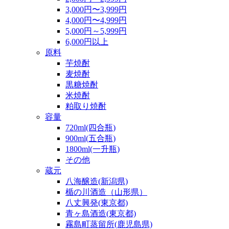
3,000円〜3,999円
4,000円〜4,999円
5,000円～5,999円
6,000円以上
原料
芋焼酎
麦焼酎
黒糖焼酎
米焼酎
粕取り焼酎
容量
720ml(四合瓶)
900ml(五合瓶)
1800ml(一升瓶)
その他
蔵元
八海醸造(新潟県)
楯の川酒造（山形県）
八丈興発(東京都)
青ヶ島酒造(東京都)
霧島町蒸留所(鹿児島県)