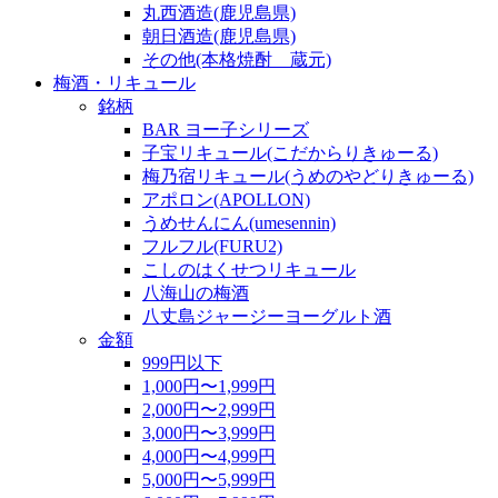
丸西酒造(鹿児島県)
朝日酒造(鹿児島県)
その他(本格焼酎 蔵元)
梅酒・リキュール
銘柄
BAR ヨー子シリーズ
子宝リキュール(こだからりきゅーる)
梅乃宿リキュール(うめのやどりきゅーる)
アポロン(APOLLON)
うめせんにん(umesennin)
フルフル(FURU2)
こしのはくせつリキュール
八海山の梅酒
八丈島ジャージーヨーグルト酒
金額
999円以下
1,000円〜1,999円
2,000円〜2,999円
3,000円〜3,999円
4,000円〜4,999円
5,000円〜5,999円