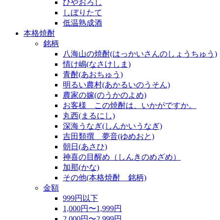
ひやおろし
しぼりたて
低温熟成酒
本格焼酎
銘柄
八海山の焼酎(はっかいさんのしょうちゅう)
情け嶋(なさけしま)
青酎(あおちゅう)
明るい農村(あかるいのうそん)
農家の嫁(のうかのよめ)
お客様 この焼酎は、いかがですか。
丸西(まるにし)
深海うなぎ(しんかいうなぎ)
吉田類撰 夢音(ゆめおと)
朝日(あさひ)
神喜の目醒め（しんきのめざめ）
加那(かな)
その他(本格焼酎 銘柄)
金額
999円以下
1,000円〜1,999円
2,000円〜2,999円