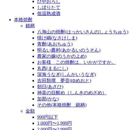
ひやおろし
しぼりたて
低温熟成酒
本格焼酎
銘柄
八海山の焼酎(はっかいさんのしょうちゅう)
情け嶋(なさけしま)
青酎(あおちゅう)
明るい農村(あかるいのうそん)
農家の嫁(のうかのよめ)
お客様 この焼酎は、いかがですか。
丸西(まるにし)
深海うなぎ(しんかいうなぎ)
吉田類撰 夢音(ゆめおと)
朝日(あさひ)
神喜の目醒め（しんきのめざめ）
加那(かな)
その他(本格焼酎 銘柄)
金額
999円以下
1,000円〜1,999円
2,000円〜2,999円