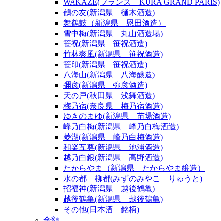
WAKAZE(フランス KURA GRAND PARIS)
鶴の友(新潟県 樋木酒造)
舞鶴鼓（新潟県 恩田酒造）
雪中梅(新潟県 丸山酒造場)
笹祝(新潟県 笹祝酒造)
竹林爽風(新潟県 笹祝酒造)
笹印(新潟県 笹祝酒造)
八海山(新潟県 八海醸造)
彌彦(新潟県 弥彦酒造)
天の戸(秋田県 浅舞酒造)
梅乃宿(奈良県 梅乃宿酒造)
ゆきのまゆ(新潟県 苗場酒造)
峰乃白梅(新潟県 峰乃白梅酒造)
菱湖(新潟県 峰乃白梅酒造)
和楽互尊(新潟県 池浦酒造)
越乃白銀(新潟県 高野酒造)
たからやま（新潟県 たからやま醸造）
水の都 柳都(みずのみやこ りゅうと)
招福神(新潟県 越後鶴亀)
越後鶴亀(新潟県 越後鶴亀)
その他(日本酒 銘柄)
金額