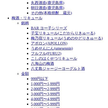
丸西酒造(鹿児島県)
朝日酒造(鹿児島県)
その他(本格焼酎 蔵元)
梅酒・リキュール
銘柄
BAR ヨー子シリーズ
子宝リキュール(こだからりきゅーる)
梅乃宿リキュール(うめのやどりきゅーる)
アポロン(APOLLON)
うめせんにん(umesennin)
フルフル(FURU2)
こしのはくせつリキュール
八海山の梅酒
八丈島ジャージーヨーグルト酒
金額
999円以下
1,000円〜1,999円
2,000円〜2,999円
3,000円〜3,999円
4,000円〜4,999円
5,000円〜5,999円