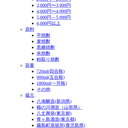
3,000円〜3,999円
4,000円〜4,999円
5,000円～5,999円
6,000円以上
原料
芋焼酎
麦焼酎
黒糖焼酎
米焼酎
粕取り焼酎
容量
720ml(四合瓶)
900ml(五合瓶)
1800ml(一升瓶)
その他
蔵元
八海醸造(新潟県)
楯の川酒造（山形県）
八丈興発(東京都)
青ヶ島酒造(東京都)
霧島町蒸留所(鹿児島県)