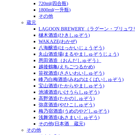
720ml(四合瓶)
1800ml(一升瓶)
その他
蔵元
LAGOON BREWERY（ラグーン・ブリュ
樋木酒造(ひきしゅぞう)
WAKAZE(わかぜ)
八海醸造(はっかいじょうぞう)
丸山酒造場(まるやましゅぞうじょう)
恩田酒造（おんだしゅぞう）
越後鶴亀(えちごつるかめ)
笹祝酒造(ささいわいしゅぞう)
峰乃白梅酒造(みねのはくばいしゅぞう)
宝山酒造(たからやましゅぞう)
池浦酒造(いけうらしゅぞう)
高野酒造(たかのしゅぞう)
弥彦酒造(やひこしゅぞう)
梅乃宿酒造(うめのやどしゅぞう)
浅舞酒造(あさまいしゅぞう)
その他(日本酒 蔵元)
その他