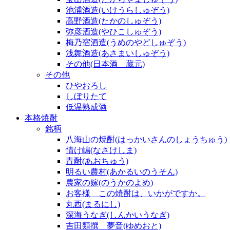
池浦酒造(いけうらしゅぞう)
高野酒造(たかのしゅぞう)
弥彦酒造(やひこしゅぞう)
梅乃宿酒造(うめのやどしゅぞう)
浅舞酒造(あさまいしゅぞう)
その他(日本酒 蔵元)
その他
ひやおろし
しぼりたて
低温熟成酒
本格焼酎
銘柄
八海山の焼酎(はっかいさんのしょうちゅう)
情け嶋(なさけしま)
青酎(あおちゅう)
明るい農村(あかるいのうそん)
農家の嫁(のうかのよめ)
お客様 この焼酎は、いかがですか。
丸西(まるにし)
深海うなぎ(しんかいうなぎ)
吉田類撰 夢音(ゆめおと)