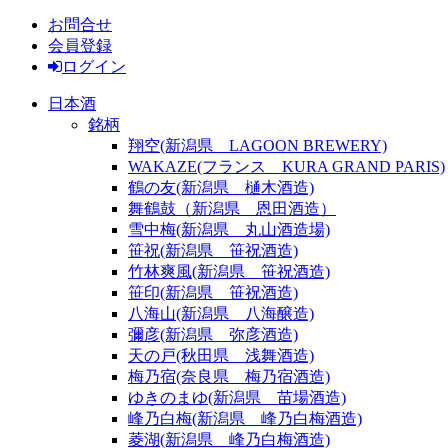
お問合せ
会員登録
ログイン
日本酒
銘柄
翔空(新潟県 LAGOON BREWERY)
WAKAZE(フランス KURA GRAND PARIS)
鶴の友(新潟県 樋木酒造)
舞鶴鼓（新潟県 恩田酒造）
雪中梅(新潟県 丸山酒造場)
笹祝(新潟県 笹祝酒造)
竹林爽風(新潟県 笹祝酒造)
笹印(新潟県 笹祝酒造)
八海山(新潟県 八海醸造)
彌彦(新潟県 弥彦酒造)
天の戸(秋田県 浅舞酒造)
梅乃宿(奈良県 梅乃宿酒造)
ゆきのまゆ(新潟県 苗場酒造)
峰乃白梅(新潟県 峰乃白梅酒造)
菱湖(新潟県 峰乃白梅酒造)