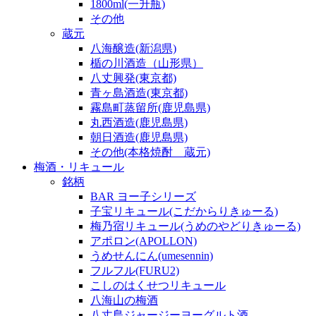
1800ml(一升瓶)
その他
蔵元
八海醸造(新潟県)
楯の川酒造（山形県）
八丈興発(東京都)
青ヶ島酒造(東京都)
霧島町蒸留所(鹿児島県)
丸西酒造(鹿児島県)
朝日酒造(鹿児島県)
その他(本格焼酎 蔵元)
梅酒・リキュール
銘柄
BAR ヨー子シリーズ
子宝リキュール(こだからりきゅーる)
梅乃宿リキュール(うめのやどりきゅーる)
アポロン(APOLLON)
うめせんにん(umesennin)
フルフル(FURU2)
こしのはくせつリキュール
八海山の梅酒
八丈島ジャージーヨーグルト酒