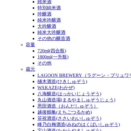
純米酒
特別純米酒
吟醸酒
純米吟醸酒
大吟醸酒
純米大吟醸酒
その他の醸造酒
容量
720ml(四合瓶)
1800ml(一升瓶)
その他
蔵元
LAGOON BREWERY（ラグーン・ブリュ
樋木酒造(ひきしゅぞう)
WAKAZE(わかぜ)
八海醸造(はっかいじょうぞう)
丸山酒造場(まるやましゅぞうじょう)
恩田酒造（おんだしゅぞう）
越後鶴亀(えちごつるかめ)
笹祝酒造(ささいわいしゅぞう)
峰乃白梅酒造(みねのはくばいしゅぞう)
宝山酒造(たからやましゅぞう)