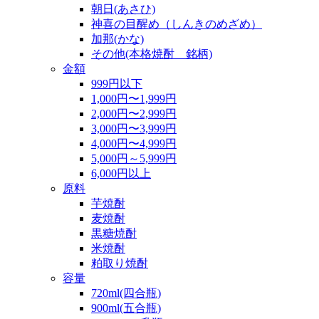
朝日(あさひ)
神喜の目醒め（しんきのめざめ）
加那(かな)
その他(本格焼酎 銘柄)
金額
999円以下
1,000円〜1,999円
2,000円〜2,999円
3,000円〜3,999円
4,000円〜4,999円
5,000円～5,999円
6,000円以上
原料
芋焼酎
麦焼酎
黒糖焼酎
米焼酎
粕取り焼酎
容量
720ml(四合瓶)
900ml(五合瓶)