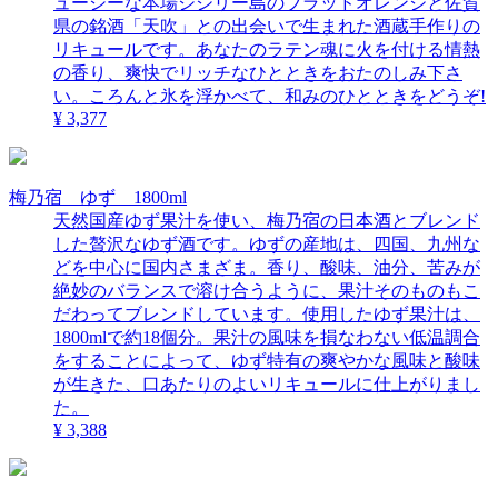
ューシーな本場シシリー島のブラッドオレンジと佐賀
県の銘酒「天吹」との出会いで生まれた酒蔵手作りの
リキュールです。あなたのラテン魂に火を付ける情熱
の香り、爽快でリッチなひとときをおたのしみ下さ
い。ころんと氷を浮かべて、和みのひとときをどうぞ!
¥ 3,377
梅乃宿 ゆず 1800ml
天然国産ゆず果汁を使い、梅乃宿の日本酒とブレンド
した贅沢なゆず酒です。ゆずの産地は、四国、九州な
どを中心に国内さまざま。香り、酸味、油分、苦みが
絶妙のバランスで溶け合うように、果汁そのものもこ
だわってブレンドしています。使用したゆず果汁は、
1800mlで約18個分。果汁の風味を損なわない低温調合
をすることによって、ゆず特有の爽やかな風味と酸味
が生きた、口あたりのよいリキュールに仕上がりまし
た。
¥ 3,388