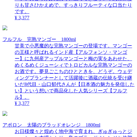
りも甘さひかえめで、すっきりフルーティな口当たり
です。
¥ 3,377
フルフル 完熟マンゴー 1800ml
甘美で小悪魔的な完熟マンゴーの登場です。マンゴー
の王様と呼ばれるインド産【アルフォンソ・マンゴ
ー】に九州産アップルマンゴーと梅の実をあわせた、
めくるめくジューシィでトロピカルな完熟マンゴーの
お酒です。夢見ごこちのひとときを、どうぞ。ウェデ
ィングプランナーとして活躍後に酒蔵の伝統を受け継
いだ8代目・山口郁代さんが【日本酒の魅力を発信した
い】という想いで商品化した人気シリーズ【フルフ
ル】。
¥ 3,377
アポロン 太陽のブラッドオレンジ 1800ml
お日様燦々と煌めく地中海で育まれ、ぎゅぎゅっとジ