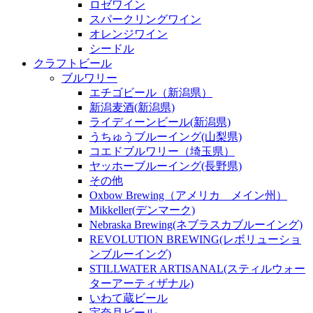
ロゼワイン
スパークリングワイン
オレンジワイン
シードル
クラフトビール
ブルワリー
エチゴビール（新潟県）
新潟麦酒(新潟県)
ライディーンビール(新潟県)
うちゅうブルーイング(山梨県)
コエドブルワリー（埼玉県）
ヤッホーブルーイング(長野県)
その他
Oxbow Brewing（アメリカ メイン州）
Mikkeller(デンマーク)
Nebraska Brewing(ネブラスカブルーイング)
REVOLUTION BREWING(レボリューショ
ンブルーイング)
STILLWATER ARTISANAL(スティルウォー
ターアーティザナル)
いわて蔵ビール
宇奈月ビール