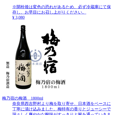
※開栓後は変色の恐れがあるため、必ず冷蔵庫にて保
存し、お早目にお召し上がりください。
¥ 3,080
梅乃宿の梅酒 1800ml
奈良県西吉野村より梅を取り寄せ、日本酒をベースに
丁寧に漬け込みました。梅特有の香りとジューシーで
瑞々しく爽やかな酸味がすっきりと喉を通っていきま