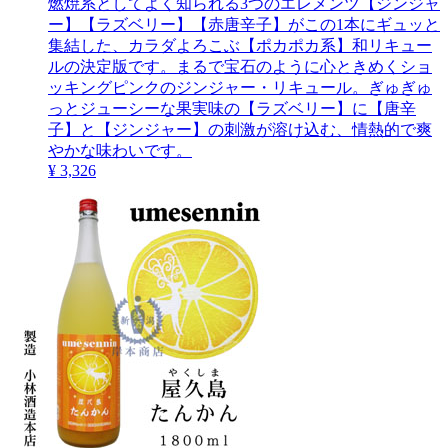
燃焼系としてよく知られる3つのエレメンツ【ジンジャ
ー】【ラズベリー】【赤唐辛子】がこの1本にギュッと
集結した、カラダよろこぶ【ポカポカ系】和リキュー
ルの決定版です。まるで宝石のように心ときめくショ
ッキングピンクのジンジャー・リキュール。ぎゅぎゅ
っとジューシーな果実味の【ラズベリー】に【唐辛
子】と【ジンジャー】の刺激が溶け込む、情熱的で爽
やかな味わいです。
¥ 3,326