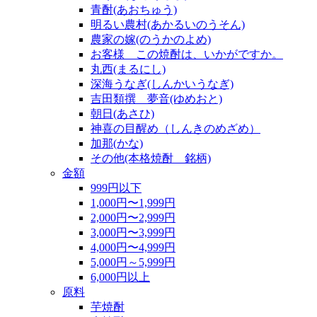
青酎(あおちゅう)
明るい農村(あかるいのうそん)
農家の嫁(のうかのよめ)
お客様 この焼酎は、いかがですか。
丸西(まるにし)
深海うなぎ(しんかいうなぎ)
吉田類撰 夢音(ゆめおと)
朝日(あさひ)
神喜の目醒め（しんきのめざめ）
加那(かな)
その他(本格焼酎 銘柄)
金額
999円以下
1,000円〜1,999円
2,000円〜2,999円
3,000円〜3,999円
4,000円〜4,999円
5,000円～5,999円
6,000円以上
原料
芋焼酎