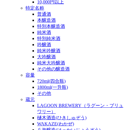
10,000円以上
特定名称
普通酒
本醸造酒
特別本醸造酒
純米酒
特別純米酒
吟醸酒
純米吟醸酒
大吟醸酒
純米大吟醸酒
その他の醸造酒
容量
720ml(四合瓶)
1800ml(一升瓶)
その他
蔵元
LAGOON BREWERY（ラグーン・ブリュ
ワリー）
樋木酒造(ひきしゅぞう)
WAKAZE(わかぜ)
八海醸造(はっかいじょうぞう)