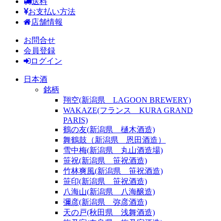
送料
お支払い方法
店舗情報
お問合せ
会員登録
ログイン
日本酒
銘柄
翔空(新潟県 LAGOON BREWERY)
WAKAZE(フランス KURA GRAND
PARIS)
鶴の友(新潟県 樋木酒造)
舞鶴鼓（新潟県 恩田酒造）
雪中梅(新潟県 丸山酒造場)
笹祝(新潟県 笹祝酒造)
竹林爽風(新潟県 笹祝酒造)
笹印(新潟県 笹祝酒造)
八海山(新潟県 八海醸造)
彌彦(新潟県 弥彦酒造)
天の戸(秋田県 浅舞酒造)