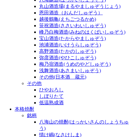
丸山酒造場(まるやましゅぞうじょう)
恩田酒造（おんだしゅぞう）
越後鶴亀(えちごつるかめ)
笹祝酒造(ささいわいしゅぞう)
峰乃白梅酒造(みねのはくばいしゅぞう)
宝山酒造(たからやましゅぞう)
池浦酒造(いけうらしゅぞう)
高野酒造(たかのしゅぞう)
弥彦酒造(やひこしゅぞう)
梅乃宿酒造(うめのやどしゅぞう)
浅舞酒造(あさまいしゅぞう)
その他(日本酒 蔵元)
その他
ひやおろし
しぼりたて
低温熟成酒
本格焼酎
銘柄
八海山の焼酎(はっかいさんのしょうちゅ
う)
情け嶋(なさけしま)