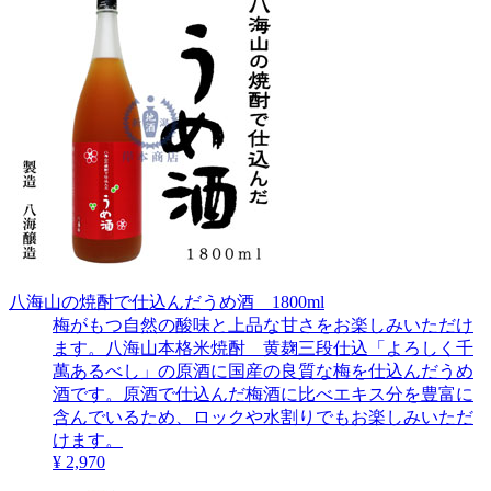
八海山の焼酎で仕込んだうめ酒 1800ml
梅がもつ自然の酸味と上品な甘さをお楽しみいただけ
ます。八海山本格米焼酎 黄麹三段仕込「よろしく千
萬あるべし」の原酒に国産の良質な梅を仕込んだうめ
酒です。原酒で仕込んだ梅酒に比べエキス分を豊富に
含んでいるため、ロックや水割りでもお楽しみいただ
けます。
¥ 2,970