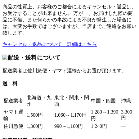
商品の性質上、お客様のご都合によるキャンセル・返品は、
お受けすることが出来ません。 万が一、お届けした際の商
品に不備、また何らかの事故による不良が発生した場合に
は、大変お手数ではございますが、当店までご連絡をお願い
致します。
キャンセル・返品について 詳細はこちら
配送・送料について
配送業者は佐川急便・ヤマト運輸からお選び頂けます。
送 料
北海道・九
東北・関東・関
配送業者
中国・四国
沖縄
州
西
ヤマト運
1,280～1,390
3,300
1,500円
1,060～1,170円
円
輸
円
佐川急便
1,360円
990～1,160円
1,240円
---