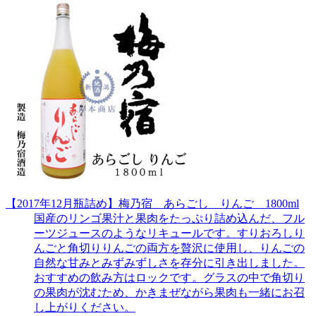
【2017年12月瓶詰め】梅乃宿 あらごし りんご 1800ml
国産のリンゴ果汁と果肉をたっぷり詰め込んだ、フル
ーツジュースのようなリキュールです。すりおろしり
んごと角切りりんごの両方を贅沢に使用し、りんごの
自然な甘みとみずみずしさを存分に引き出しました。
おすすめの飲み方はロックです。グラスの中で角切り
の果肉が沈むため、かきまぜながら果肉も一緒にお召
し上がりください。