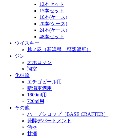
12本セット
15本セット
16本(ケース)
20本(ケース)
24本(ケース)
48本セット
ウイスキー
越ノ忍（新潟県 忍蒸留所）
ジン
オホロジン
翔空
化粧箱
エチゴビール用
新潟麦酒用
1800ml用
720ml用
その他
ハーブシロップ（BASE CRAFTER）
発酵デパートメント
酒器
甘酒