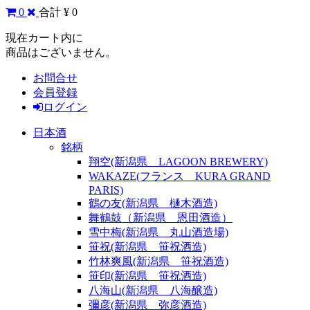
0
合計 ¥ 0
現在カート内に
商品はございません。
お問合せ
会員登録
ログイン
日本酒
銘柄
翔空(新潟県 LAGOON BREWERY)
WAKAZE(フランス KURA GRAND
PARIS)
鶴の友(新潟県 樋木酒造)
舞鶴鼓（新潟県 恩田酒造）
雪中梅(新潟県 丸山酒造場)
笹祝(新潟県 笹祝酒造)
竹林爽風(新潟県 笹祝酒造)
笹印(新潟県 笹祝酒造)
八海山(新潟県 八海醸造)
彌彦(新潟県 弥彦酒造)