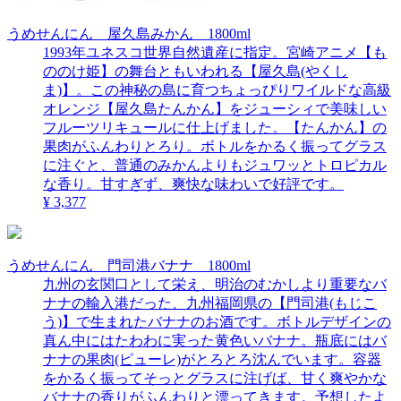
うめせんにん 屋久島みかん 1800ml
1993年ユネスコ世界自然遺産に指定。宮崎アニメ【も
ののけ姫】の舞台ともいわれる【屋久島(やくし
ま)】。この神秘の島に育つちょっぴりワイルドな高級
オレンジ【屋久島たんかん】をジューシィで美味しい
フルーツリキュールに仕上げました。【たんかん】の
果肉がふんわりとろり。ボトルをかるく振ってグラス
に注ぐと、普通のみかんよりもジュワッとトロピカル
な香り。甘すぎず、爽快な味わいで好評です。
¥ 3,377
うめせんにん 門司港バナナ 1800ml
九州の玄関口として栄え、明治のむかしより重要なバ
ナナの輸入港だった、九州福岡県の【門司港(もじこ
う)】で生まれたバナナのお酒です。ボトルデザインの
真ん中にはたわわに実った黄色いバナナ。瓶底にはバ
ナナの果肉(ピューレ)がとろとろ沈んでいます。容器
をかるく振ってそっとグラスに注げば、甘く爽やかな
バナナの香りがふんわりと漂ってきます。予想したよ