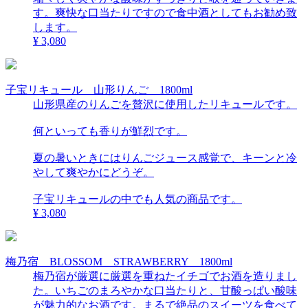
す。爽快な口当たりですので食中酒としてもお勧め致
します。
¥ 3,080
子宝リキュール 山形りんご 1800ml
山形県産のりんごを贅沢に使用したリキュールです。
何といっても香りが鮮烈です。
夏の暑いときにはりんごジュース感覚で、キーンと冷
やして爽やかにどうぞ。
子宝リキュールの中でも人気の商品です。
¥ 3,080
梅乃宿 BLOSSOM STRAWBERRY 1800ml
梅乃宿が厳選に厳選を重ねたイチゴでお酒を造りまし
た。いちごのまろやかな口当たりと、甘酸っぱい酸味
が魅力的なお酒です。まるで絶品のスイーツを食べて