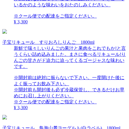
いるかのような味わいをおたのしみください。
※クール便での配達をご指定ください。
¥ 3,300
子宝リキュール すりおろしりんご 1800ml
新鮮で瑞々しいりんごの果汁と果肉をこれでもか!と言
うくらい詰め込みました。まさに食べるリキュール!り
んごの甘さがド迫力に迫ってくるゴージャスな味わい
です。
※開封前は絶対に振らないで下さい。一度開けた後に
よく振ってお飲み下さい。
※開封前も開封後も必ず冷蔵保管し、できるだけお早
めにお召し上がりください。
※クール便での配達をご指定ください。
¥ 3,300
子宝リキュール 鳥海山麓ヨーグルト(白ラベル) 1800ml