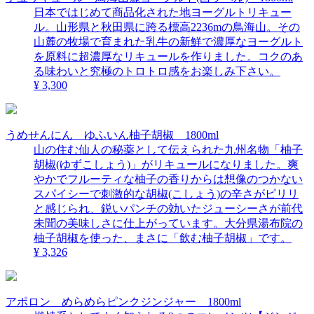
日本ではじめて商品化された地ヨーグルトリキュー
ル。山形県と秋田県に跨る標高2236mの鳥海山。その
山麓の牧場で育まれた乳牛の新鮮で濃厚なヨーグルト
を原料に超濃厚なリキュールを作りました。コクのあ
る味わいと究極のトロトロ感をお楽しみ下さい。
¥ 3,300
うめせんにん ゆふいん柚子胡椒 1800ml
山の住む仙人の秘薬として伝えられた九州名物「柚子
胡椒(ゆずこしょう)」がリキュールになりました。爽
やかでフルーティな柚子の香りからは想像のつかない
スパイシーで刺激的な胡椒(こしょう)の辛さがピリリ
と感じられ、鋭いパンチの効いたジューシーさが前代
未聞の美味しさに仕上がっています。大分県湯布院の
柚子胡椒を使った、まさに「飲む柚子胡椒」です。
¥ 3,326
アポロン めらめらピンクジンジャー 1800ml