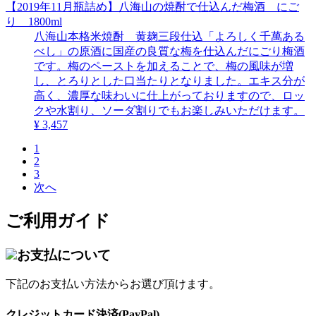
【2019年11月瓶詰め】八海山の焼酎で仕込んだ梅酒 にご
り 1800ml
八海山本格米焼酎 黄麹三段仕込「よろしく千萬ある
べし」の原酒に国産の良質な梅を仕込んだにごり梅酒
です。梅のペーストを加えることで、梅の風味が増
し、とろりとした口当たりとなりました。エキス分が
高く、濃厚な味わいに仕上がっておりますので、ロッ
クや水割り、ソーダ割りでもお楽しみいただけます。
¥ 3,457
1
2
3
次へ
ご利用ガイド
お支払について
下記のお支払い方法からお選び頂けます。
クレジットカード決済(PayPal)