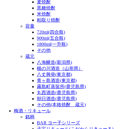
麦焼酎
黒糖焼酎
米焼酎
粕取り焼酎
容量
720ml(四合瓶)
900ml(五合瓶)
1800ml(一升瓶)
その他
蔵元
八海醸造(新潟県)
楯の川酒造（山形県）
八丈興発(東京都)
青ヶ島酒造(東京都)
霧島町蒸留所(鹿児島県)
丸西酒造(鹿児島県)
朝日酒造(鹿児島県)
その他(本格焼酎 蔵元)
梅酒・リキュール
銘柄
BAR ヨー子シリーズ
子宝リキュール(こだからりきゅーる)