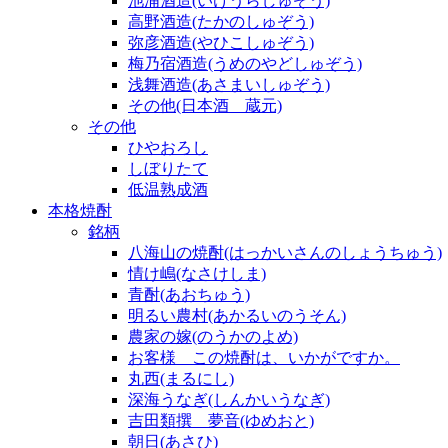
池浦酒造(いけうらしゅぞう)
高野酒造(たかのしゅぞう)
弥彦酒造(やひこしゅぞう)
梅乃宿酒造(うめのやどしゅぞう)
浅舞酒造(あさまいしゅぞう)
その他(日本酒 蔵元)
その他
ひやおろし
しぼりたて
低温熟成酒
本格焼酎
銘柄
八海山の焼酎(はっかいさんのしょうちゅう)
情け嶋(なさけしま)
青酎(あおちゅう)
明るい農村(あかるいのうそん)
農家の嫁(のうかのよめ)
お客様 この焼酎は、いかがですか。
丸西(まるにし)
深海うなぎ(しんかいうなぎ)
吉田類撰 夢音(ゆめおと)
朝日(あさひ)