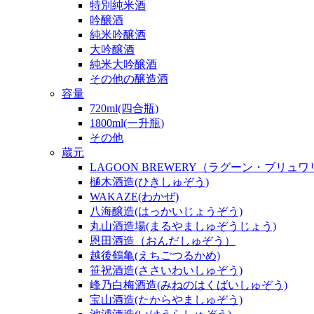
特別純米酒
吟醸酒
純米吟醸酒
大吟醸酒
純米大吟醸酒
その他の醸造酒
容量
720ml(四合瓶)
1800ml(一升瓶)
その他
蔵元
LAGOON BREWERY（ラグーン・ブリュ
樋木酒造(ひきしゅぞう)
WAKAZE(わかぜ)
八海醸造(はっかいじょうぞう)
丸山酒造場(まるやましゅぞうじょう)
恩田酒造（おんだしゅぞう）
越後鶴亀(えちごつるかめ)
笹祝酒造(ささいわいしゅぞう)
峰乃白梅酒造(みねのはくばいしゅぞう)
宝山酒造(たからやましゅぞう)