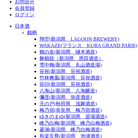
お問合せ
会員登録
ログイン
日本酒
銘柄
翔空(新潟県 LAGOON BREWERY)
WAKAZE(フランス KURA GRAND PARIS)
鶴の友(新潟県 樋木酒造)
舞鶴鼓（新潟県 恩田酒造）
雪中梅(新潟県 丸山酒造場)
笹祝(新潟県 笹祝酒造)
竹林爽風(新潟県 笹祝酒造)
笹印(新潟県 笹祝酒造)
八海山(新潟県 八海醸造)
彌彦(新潟県 弥彦酒造)
天の戸(秋田県 浅舞酒造)
梅乃宿(奈良県 梅乃宿酒造)
ゆきのまゆ(新潟県 苗場酒造)
峰乃白梅(新潟県 峰乃白梅酒造)
菱湖(新潟県 峰乃白梅酒造)
和楽互尊(新潟県 池浦酒造)