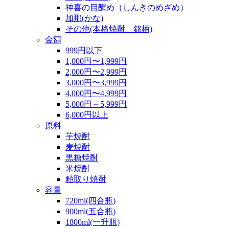
神喜の目醒め（しんきのめざめ）
加那(かな)
その他(本格焼酎 銘柄)
金額
999円以下
1,000円〜1,999円
2,000円〜2,999円
3,000円〜3,999円
4,000円〜4,999円
5,000円～5,999円
6,000円以上
原料
芋焼酎
麦焼酎
黒糖焼酎
米焼酎
粕取り焼酎
容量
720ml(四合瓶)
900ml(五合瓶)
1800ml(一升瓶)