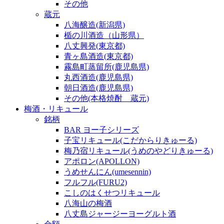
その他
蔵元
八海醸造(新潟県)
楯の川酒造（山形県）
八丈興発(東京都)
青ヶ島酒造(東京都)
霧島町蒸留所(鹿児島県)
丸西酒造(鹿児島県)
朝日酒造(鹿児島県)
その他(本格焼酎 蔵元)
梅酒・リキュール
銘柄
BAR ヨー子シリーズ
子宝リキュール(こだからりきゅーる)
梅乃宿リキュール(うめのやどりきゅーる)
アポロン(APOLLON)
うめせんにん(umesennin)
フルフル(FURU2)
こしのはくせつリキュール
八海山の梅酒
八丈島ジャージーヨーグルト酒