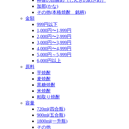
神喜の目醒め（しんきのめざめ）
加那(かな)
その他(本格焼酎 銘柄)
金額
999円以下
1,000円〜1,999円
2,000円〜2,999円
3,000円〜3,999円
4,000円〜4,999円
5,000円～5,999円
6,000円以上
原料
芋焼酎
麦焼酎
黒糖焼酎
米焼酎
粕取り焼酎
容量
720ml(四合瓶)
900ml(五合瓶)
1800ml(一升瓶)
その他