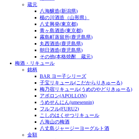
蔵元
八海醸造(新潟県)
楯の川酒造（山形県）
八丈興発(東京都)
青ヶ島酒造(東京都)
霧島町蒸留所(鹿児島県)
丸西酒造(鹿児島県)
朝日酒造(鹿児島県)
その他(本格焼酎 蔵元)
梅酒・リキュール
銘柄
BAR ヨー子シリーズ
子宝リキュール(こだからりきゅーる)
梅乃宿リキュール(うめのやどりきゅーる)
アポロン(APOLLON)
うめせんにん(umesennin)
フルフル(FURU2)
こしのはくせつリキュール
八海山の梅酒
八丈島ジャージーヨーグルト酒
金額