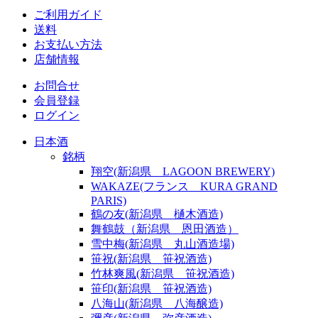
ご利用ガイド
送料
お支払い方法
店舗情報
お問合せ
会員登録
ログイン
日本酒
銘柄
翔空(新潟県 LAGOON BREWERY)
WAKAZE(フランス KURA GRAND
PARIS)
鶴の友(新潟県 樋木酒造)
舞鶴鼓（新潟県 恩田酒造）
雪中梅(新潟県 丸山酒造場)
笹祝(新潟県 笹祝酒造)
竹林爽風(新潟県 笹祝酒造)
笹印(新潟県 笹祝酒造)
八海山(新潟県 八海醸造)