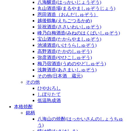
八海醸造(はっかいじょうぞう)
丸山酒造場(まるやましゅぞうじょう)
恩田酒造（おんだしゅぞう）
越後鶴亀(えちごつるかめ)
笹祝酒造(ささいわいしゅぞう)
峰乃白梅酒造(みねのはくばいしゅぞう)
宝山酒造(たからやましゅぞう)
池浦酒造(いけうらしゅぞう)
高野酒造(たかのしゅぞう)
弥彦酒造(やひこしゅぞう)
梅乃宿酒造(うめのやどしゅぞう)
浅舞酒造(あさまいしゅぞう)
その他(日本酒 蔵元)
その他
ひやおろし
しぼりたて
低温熟成酒
本格焼酎
銘柄
八海山の焼酎(はっかいさんのしょうちゅ
う)