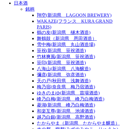
日本酒
銘柄
翔空(新潟県 LAGOON BREWERY)
WAKAZE(フランス KURA GRAND
PARIS)
鶴の友(新潟県 樋木酒造)
舞鶴鼓（新潟県 恩田酒造）
雪中梅(新潟県 丸山酒造場)
笹祝(新潟県 笹祝酒造)
竹林爽風(新潟県 笹祝酒造)
笹印(新潟県 笹祝酒造)
八海山(新潟県 八海醸造)
彌彦(新潟県 弥彦酒造)
天の戸(秋田県 浅舞酒造)
梅乃宿(奈良県 梅乃宿酒造)
ゆきのまゆ(新潟県 苗場酒造)
峰乃白梅(新潟県 峰乃白梅酒造)
菱湖(新潟県 峰乃白梅酒造)
和楽互尊(新潟県 池浦酒造)
越乃白銀(新潟県 高野酒造)
たからやま（新潟県 たからやま醸造）