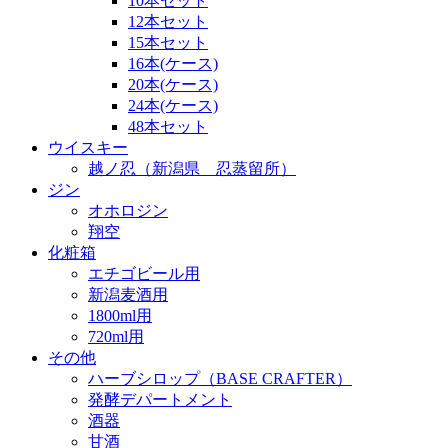
10本セット
12本セット
15本セット
16本(ケース)
20本(ケース)
24本(ケース)
48本セット
ウイスキー
越ノ忍（新潟県 忍蒸留所）
ジン
オホロジン
翔空
化粧箱
エチゴビール用
新潟麦酒用
1800ml用
720ml用
その他
ハーブシロップ（BASE CRAFTER）
発酵デパートメント
酒器
甘酒