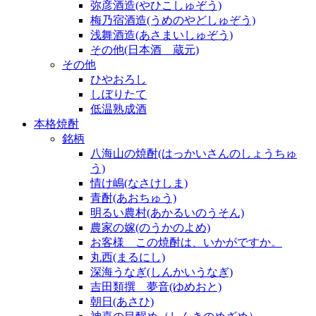
弥彦酒造(やひこしゅぞう)
梅乃宿酒造(うめのやどしゅぞう)
浅舞酒造(あさまいしゅぞう)
その他(日本酒 蔵元)
その他
ひやおろし
しぼりたて
低温熟成酒
本格焼酎
銘柄
八海山の焼酎(はっかいさんのしょうちゅ
う)
情け嶋(なさけしま)
青酎(あおちゅう)
明るい農村(あかるいのうそん)
農家の嫁(のうかのよめ)
お客様 この焼酎は、いかがですか。
丸西(まるにし)
深海うなぎ(しんかいうなぎ)
吉田類撰 夢音(ゆめおと)
朝日(あさひ)