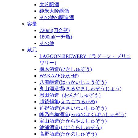
大吟醸酒
純米大吟醸酒
その他の醸造酒
容量
720ml(四合瓶)
1800ml(一升瓶)
その他
蔵元
LAGOON BREWERY（ラグーン・ブリュ
ワリー）
樋木酒造(ひきしゅぞう)
WAKAZE(わかぜ)
八海醸造(はっかいじょうぞう)
丸山酒造場(まるやましゅぞうじょう)
恩田酒造（おんだしゅぞう）
越後鶴亀(えちごつるかめ)
笹祝酒造(ささいわいしゅぞう)
峰乃白梅酒造(みねのはくばいしゅぞう)
宝山酒造(たからやましゅぞう)
池浦酒造(いけうらしゅぞう)
高野酒造(たかのしゅぞう)