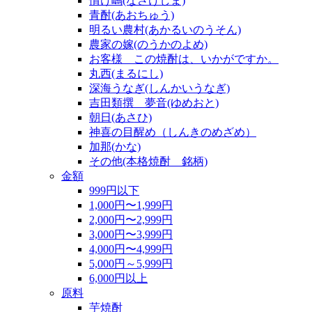
情け嶋(なさけしま)
青酎(あおちゅう)
明るい農村(あかるいのうそん)
農家の嫁(のうかのよめ)
お客様 この焼酎は、いかがですか。
丸西(まるにし)
深海うなぎ(しんかいうなぎ)
吉田類撰 夢音(ゆめおと)
朝日(あさひ)
神喜の目醒め（しんきのめざめ）
加那(かな)
その他(本格焼酎 銘柄)
金額
999円以下
1,000円〜1,999円
2,000円〜2,999円
3,000円〜3,999円
4,000円〜4,999円
5,000円～5,999円
6,000円以上
原料
芋焼酎