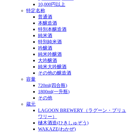
10,000円以上
特定名称
普通酒
本醸造酒
特別本醸造酒
純米酒
特別純米酒
吟醸酒
純米吟醸酒
大吟醸酒
純米大吟醸酒
その他の醸造酒
容量
720ml(四合瓶)
1800ml(一升瓶)
その他
蔵元
LAGOON BREWERY（ラグーン・ブリュ
ワリー）
樋木酒造(ひきしゅぞう)
WAKAZE(わかぜ)