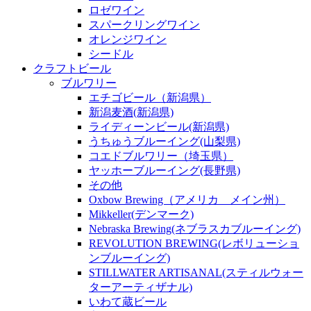
ロゼワイン
スパークリングワイン
オレンジワイン
シードル
クラフトビール
ブルワリー
エチゴビール（新潟県）
新潟麦酒(新潟県)
ライディーンビール(新潟県)
うちゅうブルーイング(山梨県)
コエドブルワリー（埼玉県）
ヤッホーブルーイング(長野県)
その他
Oxbow Brewing（アメリカ メイン州）
Mikkeller(デンマーク)
Nebraska Brewing(ネブラスカブルーイング)
REVOLUTION BREWING(レボリューショ
ンブルーイング)
STILLWATER ARTISANAL(スティルウォー
ターアーティザナル)
いわて蔵ビール