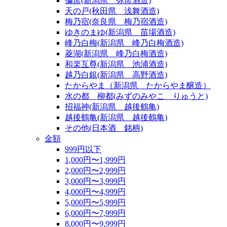
彌彦(新潟県 弥彦酒造)
天の戸(秋田県 浅舞酒造)
梅乃宿(奈良県 梅乃宿酒造)
ゆきのまゆ(新潟県 苗場酒造)
峰乃白梅(新潟県 峰乃白梅酒造)
菱湖(新潟県 峰乃白梅酒造)
和楽互尊(新潟県 池浦酒造)
越乃白銀(新潟県 高野酒造)
たからやま（新潟県 たからやま醸造）
水の都 柳都(みずのみやこ りゅうと)
招福神(新潟県 越後鶴亀)
越後鶴亀(新潟県 越後鶴亀)
その他(日本酒 銘柄)
金額
999円以下
1,000円〜1,999円
2,000円〜2,999円
3,000円〜3,999円
4,000円〜4,999円
5,000円〜5,999円
6,000円〜7,999円
8,000円〜9,999円