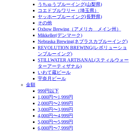
うちゅうブルーイング(山梨県)
コエドブルワリー（埼玉県）
ヤッホーブルーイング(長野県)
その他
Oxbow Brewing（アメリカ メイン州）
Mikkeller(デンマーク)
Nebraska Brewing(ネブラスカブルーイング)
REVOLUTION BREWING(レボリューショ
ンブルーイング)
STILLWATER ARTISANAL(スティルウォー
ターアーティザナル)
いわて蔵ビール
宇奈月ビール
金額
999円以下
1,000円〜1,999円
2,000円〜2,999円
3,000円〜3,999円
4,000円〜4,999円
5,000円〜5,999円
6,000円〜7,999円