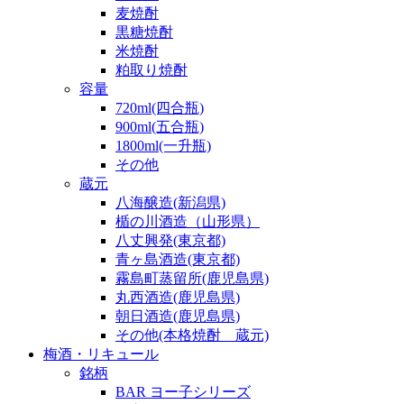
麦焼酎
黒糖焼酎
米焼酎
粕取り焼酎
容量
720ml(四合瓶)
900ml(五合瓶)
1800ml(一升瓶)
その他
蔵元
八海醸造(新潟県)
楯の川酒造（山形県）
八丈興発(東京都)
青ヶ島酒造(東京都)
霧島町蒸留所(鹿児島県)
丸西酒造(鹿児島県)
朝日酒造(鹿児島県)
その他(本格焼酎 蔵元)
梅酒・リキュール
銘柄
BAR ヨー子シリーズ