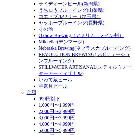
ライディーンビール(新潟県)
うちゅうブルーイング(山梨県)
コエドブルワリー（埼玉県）
ヤッホーブルーイング(長野県)
その他
Oxbow Brewing（アメリカ メイン州）
Mikkeller(デンマーク)
Nebraska Brewing(ネブラスカブルーイング)
REVOLUTION BREWING(レボリューショ
ンブルーイング)
STILLWATER ARTISANAL(スティルウォー
ターアーティザナル)
いわて蔵ビール
宇奈月ビール
金額
999円以下
1,000円〜1,999円
2,000円〜2,999円
3,000円〜3,999円
4,000円〜4,999円
5,000円〜5,999円