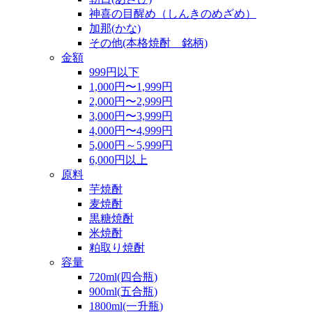
神喜の目醒め（しんきのめざめ）
加那(かな)
その他(本格焼酎 銘柄)
金額
999円以下
1,000円〜1,999円
2,000円〜2,999円
3,000円〜3,999円
4,000円〜4,999円
5,000円～5,999円
6,000円以上
原料
芋焼酎
麦焼酎
黒糖焼酎
米焼酎
粕取り焼酎
容量
720ml(四合瓶)
900ml(五合瓶)
1800ml(一升瓶)