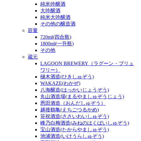
純米吟醸酒
大吟醸酒
純米大吟醸酒
その他の醸造酒
容量
720ml(四合瓶)
1800ml(一升瓶)
その他
蔵元
LAGOON BREWERY（ラグーン・ブリュ
ワリー）
樋木酒造(ひきしゅぞう)
WAKAZE(わかぜ)
八海醸造(はっかいじょうぞう)
丸山酒造場(まるやましゅぞうじょう)
恩田酒造（おんだしゅぞう）
越後鶴亀(えちごつるかめ)
笹祝酒造(ささいわいしゅぞう)
峰乃白梅酒造(みねのはくばいしゅぞう)
宝山酒造(たからやましゅぞう)
池浦酒造(いけうらしゅぞう)