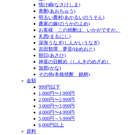
情け嶋(なさけしま)
青酎(あおちゅう)
明るい農村(あかるいのうそん)
農家の嫁(のうかのよめ)
お客様 この焼酎は、いかがですか。
丸西(まるにし)
深海うなぎ(しんかいうなぎ)
吉田類撰 夢音(ゆめおと)
朝日(あさひ)
神喜の目醒め（しんきのめざめ）
加那(かな)
その他(本格焼酎 銘柄)
金額
999円以下
1,000円〜1,999円
2,000円〜2,999円
3,000円〜3,999円
4,000円〜4,999円
5,000円～5,999円
6,000円以上
原料