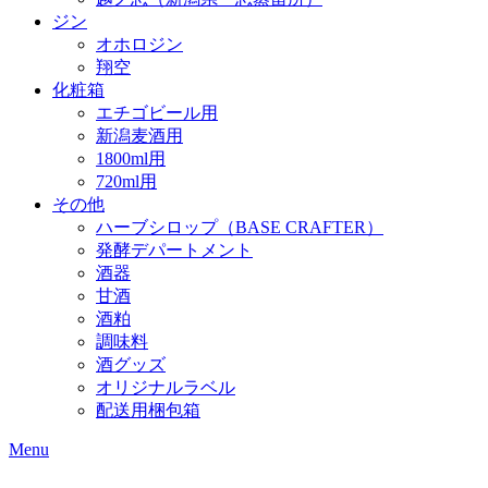
ジン
オホロジン
翔空
化粧箱
エチゴビール用
新潟麦酒用
1800ml用
720ml用
その他
ハーブシロップ（BASE CRAFTER）
発酵デパートメント
酒器
甘酒
酒粕
調味料
酒グッズ
オリジナルラベル
配送用梱包箱
Menu