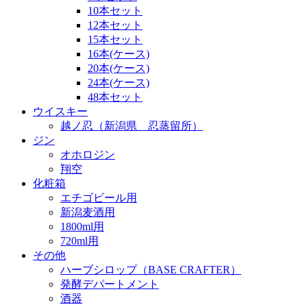
10本セット
12本セット
15本セット
16本(ケース)
20本(ケース)
24本(ケース)
48本セット
ウイスキー
越ノ忍（新潟県 忍蒸留所）
ジン
オホロジン
翔空
化粧箱
エチゴビール用
新潟麦酒用
1800ml用
720ml用
その他
ハーブシロップ（BASE CRAFTER）
発酵デパートメント
酒器