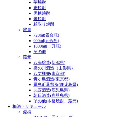
芋焼酎
麦焼酎
黒糖焼酎
米焼酎
粕取り焼酎
容量
720ml(四合瓶)
900ml(五合瓶)
1800ml(一升瓶)
その他
蔵元
八海醸造(新潟県)
楯の川酒造（山形県）
八丈興発(東京都)
青ヶ島酒造(東京都)
霧島町蒸留所(鹿児島県)
丸西酒造(鹿児島県)
朝日酒造(鹿児島県)
その他(本格焼酎 蔵元)
梅酒・リキュール
銘柄