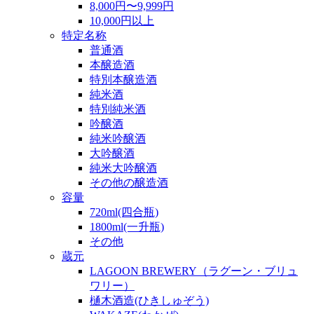
8,000円〜9,999円
10,000円以上
特定名称
普通酒
本醸造酒
特別本醸造酒
純米酒
特別純米酒
吟醸酒
純米吟醸酒
大吟醸酒
純米大吟醸酒
その他の醸造酒
容量
720ml(四合瓶)
1800ml(一升瓶)
その他
蔵元
LAGOON BREWERY（ラグーン・ブリュ
ワリー）
樋木酒造(ひきしゅぞう)