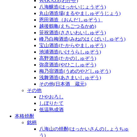
WAKAZE(わかぜ)
八海醸造(はっかいじょうぞう)
丸山酒造場(まるやましゅぞうじょう)
恩田酒造（おんだしゅぞう）
越後鶴亀(えちごつるかめ)
笹祝酒造(ささいわいしゅぞう)
峰乃白梅酒造(みねのはくばいしゅぞう)
宝山酒造(たからやましゅぞう)
池浦酒造(いけうらしゅぞう)
高野酒造(たかのしゅぞう)
弥彦酒造(やひこしゅぞう)
梅乃宿酒造(うめのやどしゅぞう)
浅舞酒造(あさまいしゅぞう)
その他(日本酒 蔵元)
その他
ひやおろし
しぼりたて
低温熟成酒
本格焼酎
銘柄
八海山の焼酎(はっかいさんのしょうちゅ
う)