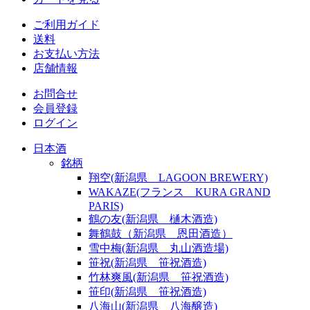
ご利用ガイド
送料
お支払い方法
店舗情報
お問合せ
会員登録
ログイン
日本酒
銘柄
翔空(新潟県 LAGOON BREWERY)
WAKAZE(フランス KURA GRAND
PARIS)
鶴の友(新潟県 樋木酒造)
舞鶴鼓（新潟県 恩田酒造）
雪中梅(新潟県 丸山酒造場)
笹祝(新潟県 笹祝酒造)
竹林爽風(新潟県 笹祝酒造)
笹印(新潟県 笹祝酒造)
八海山(新潟県 八海醸造)