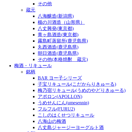
その他
蔵元
八海醸造(新潟県)
楯の川酒造（山形県）
八丈興発(東京都)
青ヶ島酒造(東京都)
霧島町蒸留所(鹿児島県)
丸西酒造(鹿児島県)
朝日酒造(鹿児島県)
その他(本格焼酎 蔵元)
梅酒・リキュール
銘柄
BAR ヨー子シリーズ
子宝リキュール(こだからりきゅーる)
梅乃宿リキュール(うめのやどりきゅーる)
アポロン(APOLLON)
うめせんにん(umesennin)
フルフル(FURU2)
こしのはくせつリキュール
八海山の梅酒
八丈島ジャージーヨーグルト酒