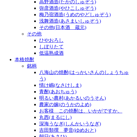
高野酒造(たかのしゅぞう)
弥彦酒造(やひこしゅぞう)
梅乃宿酒造(うめのやどしゅぞう)
浅舞酒造(あさまいしゅぞう)
その他(日本酒 蔵元)
その他
ひやおろし
しぼりたて
低温熟成酒
本格焼酎
銘柄
八海山の焼酎(はっかいさんのしょうちゅ
う)
情け嶋(なさけしま)
青酎(あおちゅう)
明るい農村(あかるいのうそん)
農家の嫁(のうかのよめ)
お客様 この焼酎は、いかがですか。
丸西(まるにし)
深海うなぎ(しんかいうなぎ)
吉田類撰 夢音(ゆめおと)
朝日(あさひ)