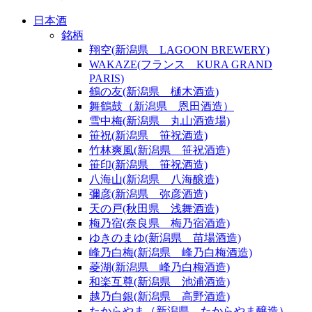
日本酒
銘柄
翔空(新潟県 LAGOON BREWERY)
WAKAZE(フランス KURA GRAND
PARIS)
鶴の友(新潟県 樋木酒造)
舞鶴鼓（新潟県 恩田酒造）
雪中梅(新潟県 丸山酒造場)
笹祝(新潟県 笹祝酒造)
竹林爽風(新潟県 笹祝酒造)
笹印(新潟県 笹祝酒造)
八海山(新潟県 八海醸造)
彌彦(新潟県 弥彦酒造)
天の戸(秋田県 浅舞酒造)
梅乃宿(奈良県 梅乃宿酒造)
ゆきのまゆ(新潟県 苗場酒造)
峰乃白梅(新潟県 峰乃白梅酒造)
菱湖(新潟県 峰乃白梅酒造)
和楽互尊(新潟県 池浦酒造)
越乃白銀(新潟県 高野酒造)
たからやま（新潟県 たからやま醸造）