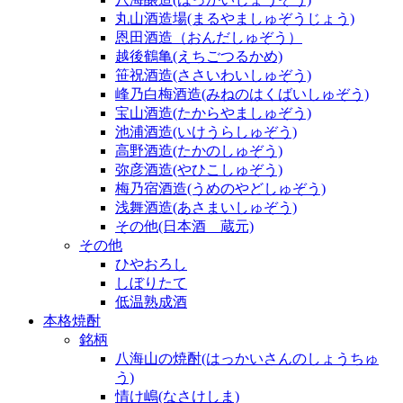
丸山酒造場(まるやましゅぞうじょう)
恩田酒造（おんだしゅぞう）
越後鶴亀(えちごつるかめ)
笹祝酒造(ささいわいしゅぞう)
峰乃白梅酒造(みねのはくばいしゅぞう)
宝山酒造(たからやましゅぞう)
池浦酒造(いけうらしゅぞう)
高野酒造(たかのしゅぞう)
弥彦酒造(やひこしゅぞう)
梅乃宿酒造(うめのやどしゅぞう)
浅舞酒造(あさまいしゅぞう)
その他(日本酒 蔵元)
その他
ひやおろし
しぼりたて
低温熟成酒
本格焼酎
銘柄
八海山の焼酎(はっかいさんのしょうちゅ
う)
情け嶋(なさけしま)