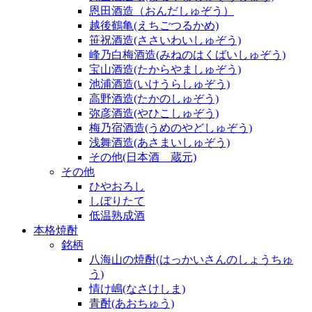
恩田酒造（おんだしゅぞう）
越後鶴亀(えちごつるかめ)
笹祝酒造(ささいわいしゅぞう)
峰乃白梅酒造(みねのはくばいしゅぞう)
宝山酒造(たからやましゅぞう)
池浦酒造(いけうらしゅぞう)
高野酒造(たかのしゅぞう)
弥彦酒造(やひこしゅぞう)
梅乃宿酒造(うめのやどしゅぞう)
浅舞酒造(あさまいしゅぞう)
その他(日本酒 蔵元)
その他
ひやおろし
しぼりたて
低温熟成酒
本格焼酎
銘柄
八海山の焼酎(はっかいさんのしょうちゅ
う)
情け嶋(なさけしま)
青酎(あおちゅう)