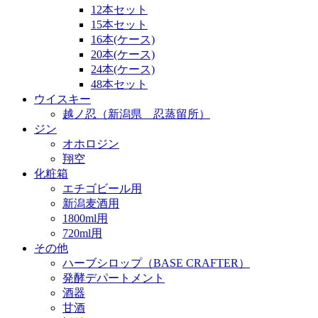
12本セット
15本セット
16本(ケース)
20本(ケース)
24本(ケース)
48本セット
ウイスキー
越ノ忍（新潟県 忍蒸留所）
ジン
オホロジン
翔空
化粧箱
エチゴビール用
新潟麦酒用
1800ml用
720ml用
その他
ハーブシロップ（BASE CRAFTER）
発酵デパートメント
酒器
甘酒