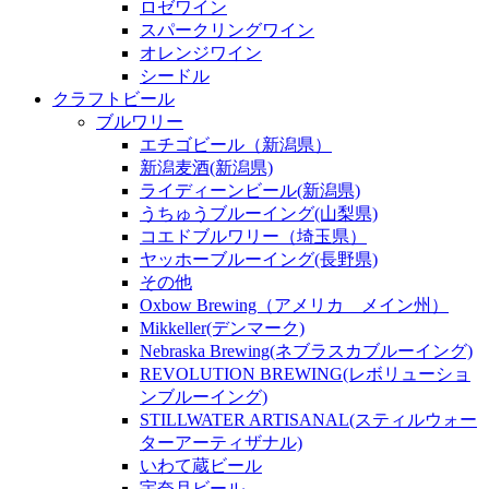
ロゼワイン
スパークリングワイン
オレンジワイン
シードル
クラフトビール
ブルワリー
エチゴビール（新潟県）
新潟麦酒(新潟県)
ライディーンビール(新潟県)
うちゅうブルーイング(山梨県)
コエドブルワリー（埼玉県）
ヤッホーブルーイング(長野県)
その他
Oxbow Brewing（アメリカ メイン州）
Mikkeller(デンマーク)
Nebraska Brewing(ネブラスカブルーイング)
REVOLUTION BREWING(レボリューショ
ンブルーイング)
STILLWATER ARTISANAL(スティルウォー
ターアーティザナル)
いわて蔵ビール
宇奈月ビール