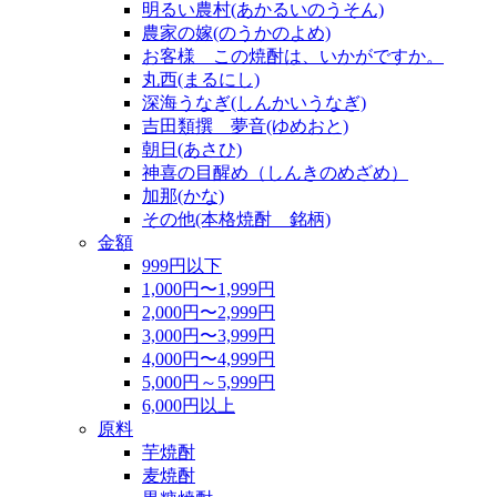
明るい農村(あかるいのうそん)
農家の嫁(のうかのよめ)
お客様 この焼酎は、いかがですか。
丸西(まるにし)
深海うなぎ(しんかいうなぎ)
吉田類撰 夢音(ゆめおと)
朝日(あさひ)
神喜の目醒め（しんきのめざめ）
加那(かな)
その他(本格焼酎 銘柄)
金額
999円以下
1,000円〜1,999円
2,000円〜2,999円
3,000円〜3,999円
4,000円〜4,999円
5,000円～5,999円
6,000円以上
原料
芋焼酎
麦焼酎