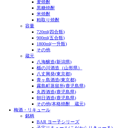
麦焼酎
黒糖焼酎
米焼酎
粕取り焼酎
容量
720ml(四合瓶)
900ml(五合瓶)
1800ml(一升瓶)
その他
蔵元
八海醸造(新潟県)
楯の川酒造（山形県）
八丈興発(東京都)
青ヶ島酒造(東京都)
霧島町蒸留所(鹿児島県)
丸西酒造(鹿児島県)
朝日酒造(鹿児島県)
その他(本格焼酎 蔵元)
梅酒・リキュール
銘柄
BAR ヨー子シリーズ
子宝リキュール(こだからりきゅーる)