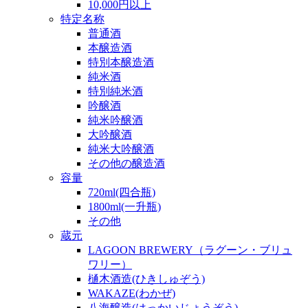
10,000円以上
特定名称
普通酒
本醸造酒
特別本醸造酒
純米酒
特別純米酒
吟醸酒
純米吟醸酒
大吟醸酒
純米大吟醸酒
その他の醸造酒
容量
720ml(四合瓶)
1800ml(一升瓶)
その他
蔵元
LAGOON BREWERY（ラグーン・ブリュ
ワリー）
樋木酒造(ひきしゅぞう)
WAKAZE(わかぜ)
八海醸造(はっかいじょうぞう)