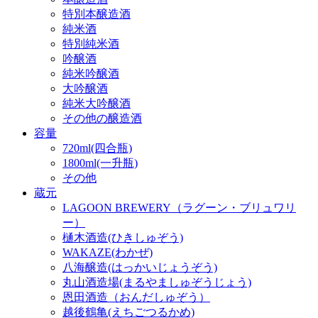
特別本醸造酒
純米酒
特別純米酒
吟醸酒
純米吟醸酒
大吟醸酒
純米大吟醸酒
その他の醸造酒
容量
720ml(四合瓶)
1800ml(一升瓶)
その他
蔵元
LAGOON BREWERY（ラグーン・ブリュワリ
ー）
樋木酒造(ひきしゅぞう)
WAKAZE(わかぜ)
八海醸造(はっかいじょうぞう)
丸山酒造場(まるやましゅぞうじょう)
恩田酒造（おんだしゅぞう）
越後鶴亀(えちごつるかめ)