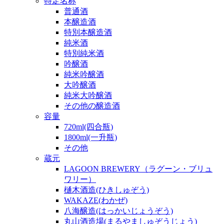
特定名称
普通酒
本醸造酒
特別本醸造酒
純米酒
特別純米酒
吟醸酒
純米吟醸酒
大吟醸酒
純米大吟醸酒
その他の醸造酒
容量
720ml(四合瓶)
1800ml(一升瓶)
その他
蔵元
LAGOON BREWERY（ラグーン・ブリュ
ワリー）
樋木酒造(ひきしゅぞう)
WAKAZE(わかぜ)
八海醸造(はっかいじょうぞう)
丸山酒造場(まるやましゅぞうじょう)