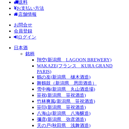
送料
お支払い方法
店舗情報
お問合せ
会員登録
ログイン
日本酒
銘柄
翔空(新潟県 LAGOON BREWERY)
WAKAZE(フランス KURA GRAND
PARIS)
鶴の友(新潟県 樋木酒造)
舞鶴鼓（新潟県 恩田酒造）
雪中梅(新潟県 丸山酒造場)
笹祝(新潟県 笹祝酒造)
竹林爽風(新潟県 笹祝酒造)
笹印(新潟県 笹祝酒造)
八海山(新潟県 八海醸造)
彌彦(新潟県 弥彦酒造)
天の戸(秋田県 浅舞酒造)