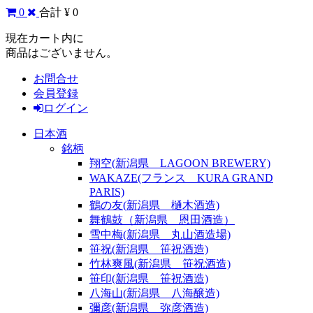
0
合計 ¥ 0
現在カート内に
商品はございません。
お問合せ
会員登録
ログイン
日本酒
銘柄
翔空(新潟県 LAGOON BREWERY)
WAKAZE(フランス KURA GRAND
PARIS)
鶴の友(新潟県 樋木酒造)
舞鶴鼓（新潟県 恩田酒造）
雪中梅(新潟県 丸山酒造場)
笹祝(新潟県 笹祝酒造)
竹林爽風(新潟県 笹祝酒造)
笹印(新潟県 笹祝酒造)
八海山(新潟県 八海醸造)
彌彦(新潟県 弥彦酒造)