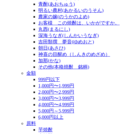
青酎(あおちゅう)
明るい農村(あかるいのうそん)
農家の嫁(のうかのよめ)
お客様 この焼酎は、いかがですか。
丸西(まるにし)
深海うなぎ(しんかいうなぎ)
吉田類撰 夢音(ゆめおと)
朝日(あさひ)
神喜の目醒め（しんきのめざめ）
加那(かな)
その他(本格焼酎 銘柄)
金額
999円以下
1,000円〜1,999円
2,000円〜2,999円
3,000円〜3,999円
4,000円〜4,999円
5,000円～5,999円
6,000円以上
原料
芋焼酎