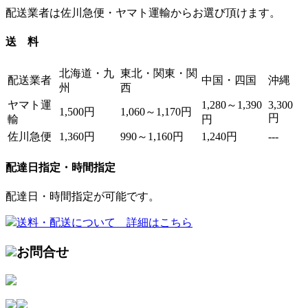
配送業者は佐川急便・ヤマト運輸からお選び頂けます。
送 料
北海道・九
東北・関東・関
配送業者
中国・四国
沖縄
州
西
ヤマト運
1,280～1,390
3,300
1,500円
1,060～1,170円
円
輸
円
佐川急便
1,360円
990～1,160円
1,240円
---
配達日指定・時間指定
配達日・時間指定が可能です。
送料・配送について 詳細はこちら
お問合せ