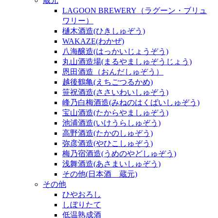
蔵元
LAGOON BREWERY（ラグーン・ブリュ
ワリー）
樋木酒造(ひきしゅぞう)
WAKAZE(わかぜ)
八海醸造(はっかいじょうぞう)
丸山酒造場(まるやましゅぞうじょう)
恩田酒造（おんだしゅぞう）
越後鶴亀(えちごつるかめ)
笹祝酒造(ささいわいしゅぞう)
峰乃白梅酒造(みねのはくばいしゅぞう)
宝山酒造(たからやましゅぞう)
池浦酒造(いけうらしゅぞう)
高野酒造(たかのしゅぞう)
弥彦酒造(やひこしゅぞう)
梅乃宿酒造(うめのやどしゅぞう)
浅舞酒造(あさまいしゅぞう)
その他(日本酒 蔵元)
その他
ひやおろし
しぼりたて
低温熟成酒