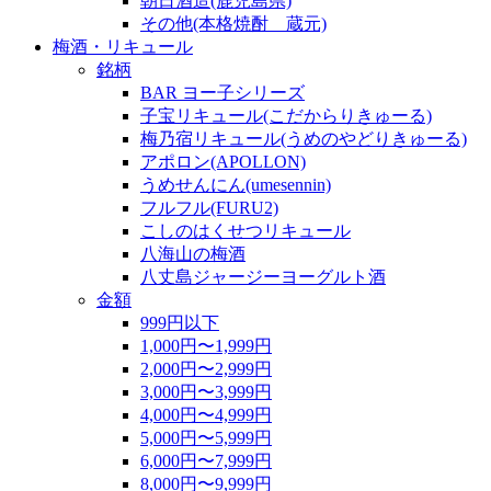
朝日酒造(鹿児島県)
その他(本格焼酎 蔵元)
梅酒・リキュール
銘柄
BAR ヨー子シリーズ
子宝リキュール(こだからりきゅーる)
梅乃宿リキュール(うめのやどりきゅーる)
アポロン(APOLLON)
うめせんにん(umesennin)
フルフル(FURU2)
こしのはくせつリキュール
八海山の梅酒
八丈島ジャージーヨーグルト酒
金額
999円以下
1,000円〜1,999円
2,000円〜2,999円
3,000円〜3,999円
4,000円〜4,999円
5,000円〜5,999円
6,000円〜7,999円
8,000円〜9,999円