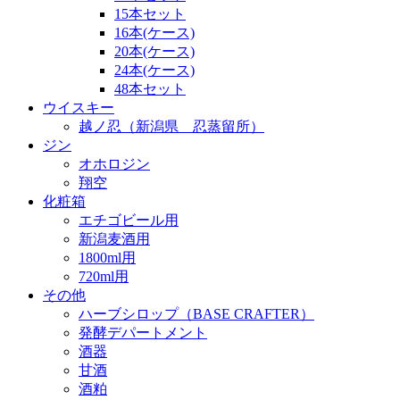
15本セット
16本(ケース)
20本(ケース)
24本(ケース)
48本セット
ウイスキー
越ノ忍（新潟県 忍蒸留所）
ジン
オホロジン
翔空
化粧箱
エチゴビール用
新潟麦酒用
1800ml用
720ml用
その他
ハーブシロップ（BASE CRAFTER）
発酵デパートメント
酒器
甘酒
酒粕