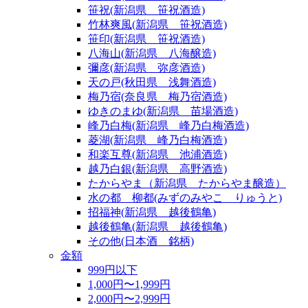
笹祝(新潟県 笹祝酒造)
竹林爽風(新潟県 笹祝酒造)
笹印(新潟県 笹祝酒造)
八海山(新潟県 八海醸造)
彌彦(新潟県 弥彦酒造)
天の戸(秋田県 浅舞酒造)
梅乃宿(奈良県 梅乃宿酒造)
ゆきのまゆ(新潟県 苗場酒造)
峰乃白梅(新潟県 峰乃白梅酒造)
菱湖(新潟県 峰乃白梅酒造)
和楽互尊(新潟県 池浦酒造)
越乃白銀(新潟県 高野酒造)
たからやま（新潟県 たからやま醸造）
水の都 柳都(みずのみやこ りゅうと)
招福神(新潟県 越後鶴亀)
越後鶴亀(新潟県 越後鶴亀)
その他(日本酒 銘柄)
金額
999円以下
1,000円〜1,999円
2,000円〜2,999円