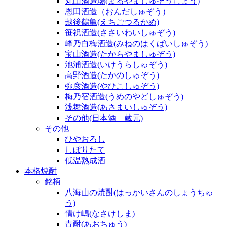
丸山酒造場(まるやましゅぞうじょう)
恩田酒造（おんだしゅぞう）
越後鶴亀(えちごつるかめ)
笹祝酒造(ささいわいしゅぞう)
峰乃白梅酒造(みねのはくばいしゅぞう)
宝山酒造(たからやましゅぞう)
池浦酒造(いけうらしゅぞう)
高野酒造(たかのしゅぞう)
弥彦酒造(やひこしゅぞう)
梅乃宿酒造(うめのやどしゅぞう)
浅舞酒造(あさまいしゅぞう)
その他(日本酒 蔵元)
その他
ひやおろし
しぼりたて
低温熟成酒
本格焼酎
銘柄
八海山の焼酎(はっかいさんのしょうちゅ
う)
情け嶋(なさけしま)
青酎(あおちゅう)