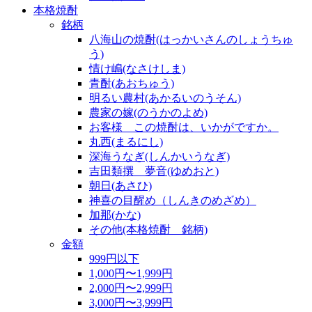
本格焼酎
銘柄
八海山の焼酎(はっかいさんのしょうちゅ
う)
情け嶋(なさけしま)
青酎(あおちゅう)
明るい農村(あかるいのうそん)
農家の嫁(のうかのよめ)
お客様 この焼酎は、いかがですか。
丸西(まるにし)
深海うなぎ(しんかいうなぎ)
吉田類撰 夢音(ゆめおと)
朝日(あさひ)
神喜の目醒め（しんきのめざめ）
加那(かな)
その他(本格焼酎 銘柄)
金額
999円以下
1,000円〜1,999円
2,000円〜2,999円
3,000円〜3,999円