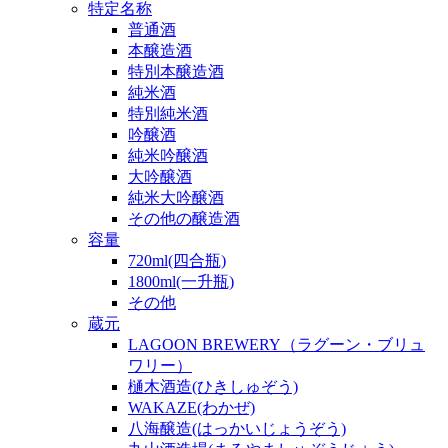
特定名称
普通酒
本醸造酒
特別本醸造酒
純米酒
特別純米酒
吟醸酒
純米吟醸酒
大吟醸酒
純米大吟醸酒
その他の醸造酒
容量
720ml(四合瓶)
1800ml(一升瓶)
その他
蔵元
LAGOON BREWERY（ラグーン・ブリュ
ワリー）
樋木酒造(ひきしゅぞう)
WAKAZE(わかぜ)
八海醸造(はっかいじょうぞう)