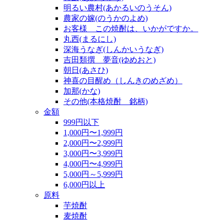
明るい農村(あかるいのうそん)
農家の嫁(のうかのよめ)
お客様 この焼酎は、いかがですか。
丸西(まるにし)
深海うなぎ(しんかいうなぎ)
吉田類撰 夢音(ゆめおと)
朝日(あさひ)
神喜の目醒め（しんきのめざめ）
加那(かな)
その他(本格焼酎 銘柄)
金額
999円以下
1,000円〜1,999円
2,000円〜2,999円
3,000円〜3,999円
4,000円〜4,999円
5,000円～5,999円
6,000円以上
原料
芋焼酎
麦焼酎