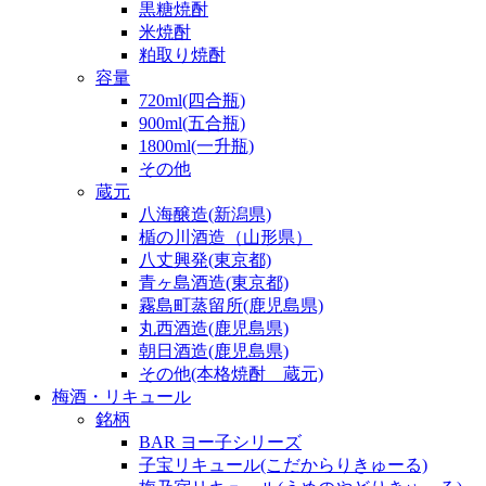
黒糖焼酎
米焼酎
粕取り焼酎
容量
720ml(四合瓶)
900ml(五合瓶)
1800ml(一升瓶)
その他
蔵元
八海醸造(新潟県)
楯の川酒造（山形県）
八丈興発(東京都)
青ヶ島酒造(東京都)
霧島町蒸留所(鹿児島県)
丸西酒造(鹿児島県)
朝日酒造(鹿児島県)
その他(本格焼酎 蔵元)
梅酒・リキュール
銘柄
BAR ヨー子シリーズ
子宝リキュール(こだからりきゅーる)