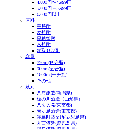
4,000円〜4,999円
5,000円～5,999円
6,000円以上
原料
芋焼酎
麦焼酎
黒糖焼酎
米焼酎
粕取り焼酎
容量
720ml(四合瓶)
900ml(五合瓶)
1800ml(一升瓶)
その他
蔵元
八海醸造(新潟県)
楯の川酒造（山形県）
八丈興発(東京都)
青ヶ島酒造(東京都)
霧島町蒸留所(鹿児島県)
丸西酒造(鹿児島県)