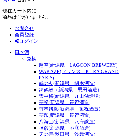
現在カート内に
商品はございません。
お問合せ
会員登録
ログイン
日本酒
銘柄
翔空(新潟県 LAGOON BREWERY)
WAKAZE(フランス KURA GRAND
PARIS)
鶴の友(新潟県 樋木酒造)
舞鶴鼓（新潟県 恩田酒造）
雪中梅(新潟県 丸山酒造場)
笹祝(新潟県 笹祝酒造)
竹林爽風(新潟県 笹祝酒造)
笹印(新潟県 笹祝酒造)
八海山(新潟県 八海醸造)
彌彦(新潟県 弥彦酒造)
天の戸(秋田県 浅舞酒造)