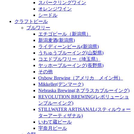
スパークリングワイン
オレンジワイン
シードル
クラフトビール
ブルワリー
エチゴビール（新潟県）
新潟麦酒(新潟県)
ライディーンビール(新潟県)
うちゅうブルーイング(山梨県)
コエドブルワリー（埼玉県）
ヤッホーブルーイング(長野県)
その他
Oxbow Brewing（アメリカ メイン州）
Mikkeller(デンマーク)
Nebraska Brewing(ネブラスカブルーイング)
REVOLUTION BREWING(レボリューショ
ンブルーイング)
STILLWATER ARTISANAL(スティルウォー
ターアーティザナル)
いわて蔵ビール
宇奈月ビール