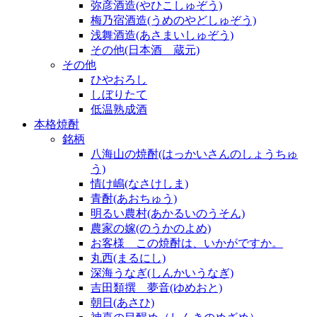
弥彦酒造(やひこしゅぞう)
梅乃宿酒造(うめのやどしゅぞう)
浅舞酒造(あさまいしゅぞう)
その他(日本酒 蔵元)
その他
ひやおろし
しぼりたて
低温熟成酒
本格焼酎
銘柄
八海山の焼酎(はっかいさんのしょうちゅ
う)
情け嶋(なさけしま)
青酎(あおちゅう)
明るい農村(あかるいのうそん)
農家の嫁(のうかのよめ)
お客様 この焼酎は、いかがですか。
丸西(まるにし)
深海うなぎ(しんかいうなぎ)
吉田類撰 夢音(ゆめおと)
朝日(あさひ)