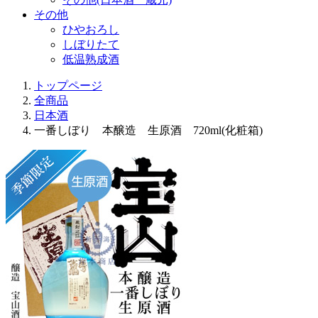
その他
ひやおろし
しぼりたて
低温熟成酒
トップページ
全商品
日本酒
一番しぼり 本醸造 生原酒 720ml(化粧箱)