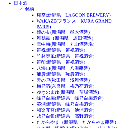
日本酒
銘柄
翔空(新潟県 LAGOON BREWERY)
WAKAZE(フランス KURA GRAND
PARIS)
鶴の友(新潟県 樋木酒造)
舞鶴鼓（新潟県 恩田酒造）
雪中梅(新潟県 丸山酒造場)
笹祝(新潟県 笹祝酒造)
竹林爽風(新潟県 笹祝酒造)
笹印(新潟県 笹祝酒造)
八海山(新潟県 八海醸造)
彌彦(新潟県 弥彦酒造)
天の戸(秋田県 浅舞酒造)
梅乃宿(奈良県 梅乃宿酒造)
ゆきのまゆ(新潟県 苗場酒造)
峰乃白梅(新潟県 峰乃白梅酒造)
菱湖(新潟県 峰乃白梅酒造)
和楽互尊(新潟県 池浦酒造)
越乃白銀(新潟県 高野酒造)
たからやま（新潟県 たからやま醸造）