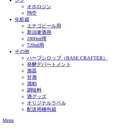
ジン
オホロジン
翔空
化粧箱
エチゴビール用
新潟麦酒用
1800ml用
720ml用
その他
ハーブシロップ（BASE CRAFTER）
発酵デパートメント
酒器
甘酒
酒粕
調味料
酒グッズ
オリジナルラベル
配送用梱包箱
Menu