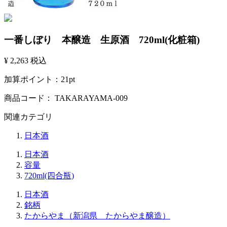
一番しぼり 本醸造 生原酒 720ml(化粧箱)
¥ 2,263
税込
加算ポイント：
21
pt
商品コード：
TAKARAYAMA-009
関連カテゴリ
日本酒
日本酒
容量
720ml(四合瓶)
日本酒
銘柄
たからやま（新潟県 たからやま醸造）