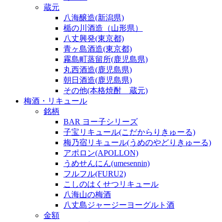
蔵元
八海醸造(新潟県)
楯の川酒造（山形県）
八丈興発(東京都)
青ヶ島酒造(東京都)
霧島町蒸留所(鹿児島県)
丸西酒造(鹿児島県)
朝日酒造(鹿児島県)
その他(本格焼酎 蔵元)
梅酒・リキュール
銘柄
BAR ヨー子シリーズ
子宝リキュール(こだからりきゅーる)
梅乃宿リキュール(うめのやどりきゅーる)
アポロン(APOLLON)
うめせんにん(umesennin)
フルフル(FURU2)
こしのはくせつリキュール
八海山の梅酒
八丈島ジャージーヨーグルト酒
金額