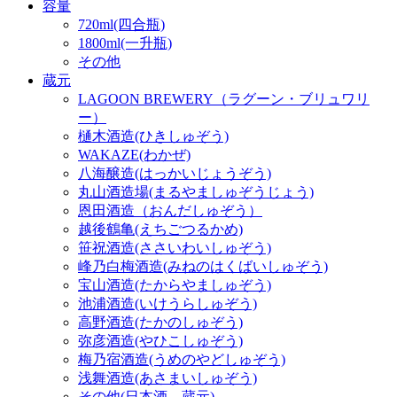
容量
720ml(四合瓶)
1800ml(一升瓶)
その他
蔵元
LAGOON BREWERY（ラグーン・ブリュワリ
ー）
樋木酒造(ひきしゅぞう)
WAKAZE(わかぜ)
八海醸造(はっかいじょうぞう)
丸山酒造場(まるやましゅぞうじょう)
恩田酒造（おんだしゅぞう）
越後鶴亀(えちごつるかめ)
笹祝酒造(ささいわいしゅぞう)
峰乃白梅酒造(みねのはくばいしゅぞう)
宝山酒造(たからやましゅぞう)
池浦酒造(いけうらしゅぞう)
高野酒造(たかのしゅぞう)
弥彦酒造(やひこしゅぞう)
梅乃宿酒造(うめのやどしゅぞう)
浅舞酒造(あさまいしゅぞう)
その他(日本酒 蔵元)