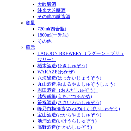
大吟醸酒
純米大吟醸酒
その他の醸造酒
容量
720ml(四合瓶)
1800ml(一升瓶)
その他
蔵元
LAGOON BREWERY（ラグーン・ブリュ
ワリー）
樋木酒造(ひきしゅぞう)
WAKAZE(わかぜ)
八海醸造(はっかいじょうぞう)
丸山酒造場(まるやましゅぞうじょう)
恩田酒造（おんだしゅぞう）
越後鶴亀(えちごつるかめ)
笹祝酒造(ささいわいしゅぞう)
峰乃白梅酒造(みねのはくばいしゅぞう)
宝山酒造(たからやましゅぞう)
池浦酒造(いけうらしゅぞう)
高野酒造(たかのしゅぞう)