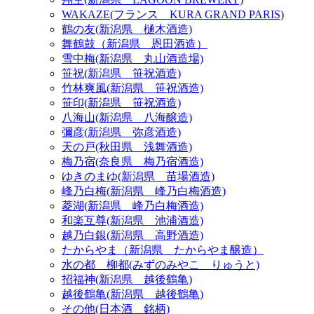
WAKAZE(フランス KURA GRAND PARIS)
鶴の友(新潟県 樋木酒造)
舞鶴鼓（新潟県 恩田酒造）
雪中梅(新潟県 丸山酒造場)
笹祝(新潟県 笹祝酒造)
竹林爽風(新潟県 笹祝酒造)
笹印(新潟県 笹祝酒造)
八海山(新潟県 八海醸造)
彌彦(新潟県 弥彦酒造)
天の戸(秋田県 浅舞酒造)
梅乃宿(奈良県 梅乃宿酒造)
ゆきのまゆ(新潟県 苗場酒造)
峰乃白梅(新潟県 峰乃白梅酒造)
菱湖(新潟県 峰乃白梅酒造)
和楽互尊(新潟県 池浦酒造)
越乃白銀(新潟県 高野酒造)
たからやま（新潟県 たからやま醸造）
水の都 柳都(みずのみやこ りゅうと)
招福神(新潟県 越後鶴亀)
越後鶴亀(新潟県 越後鶴亀)
その他(日本酒 銘柄)