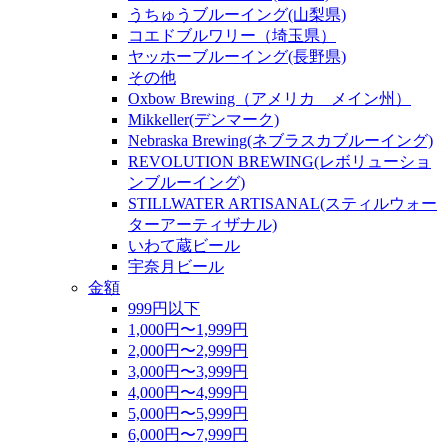
うちゅうブルーイング(山梨県)
コエドブルワリー（埼玉県）
ヤッホーブルーイング(長野県)
その他
Oxbow Brewing（アメリカ メイン州）
Mikkeller(デンマーク)
Nebraska Brewing(ネブラスカブルーイング)
REVOLUTION BREWING(レボリューショ
ンブルーイング)
STILLWATER ARTISANAL(スティルウォー
ターアーティザナル)
いわて蔵ビール
宇奈月ビール
金額
999円以下
1,000円〜1,999円
2,000円〜2,999円
3,000円〜3,999円
4,000円〜4,999円
5,000円〜5,999円
6,000円〜7,999円