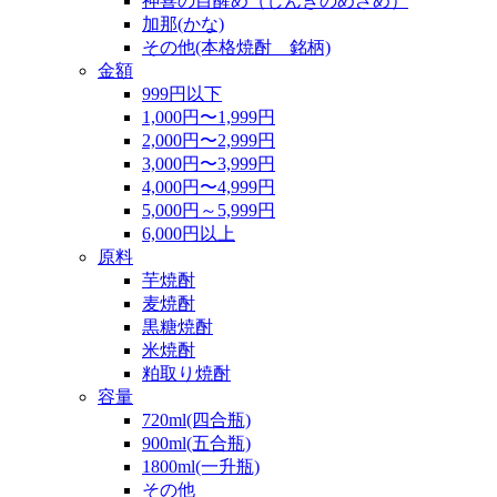
神喜の目醒め（しんきのめざめ）
加那(かな)
その他(本格焼酎 銘柄)
金額
999円以下
1,000円〜1,999円
2,000円〜2,999円
3,000円〜3,999円
4,000円〜4,999円
5,000円～5,999円
6,000円以上
原料
芋焼酎
麦焼酎
黒糖焼酎
米焼酎
粕取り焼酎
容量
720ml(四合瓶)
900ml(五合瓶)
1800ml(一升瓶)
その他