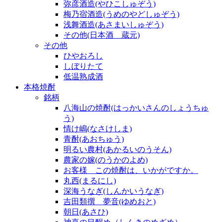
弥彦酒造(やひこしゅぞう)
梅乃宿酒造(うめのやどしゅぞう)
浅舞酒造(あさまいしゅぞう)
その他(日本酒 蔵元)
その他
ひやおろし
しぼりたて
低温熟成酒
本格焼酎
銘柄
八海山の焼酎(はっかいさんのしょうちゅ
う)
情け嶋(なさけしま)
青酎(あおちゅう)
明るい農村(あかるいのうそん)
農家の嫁(のうかのよめ)
お客様 この焼酎は、いかがですか。
丸西(まるにし)
深海うなぎ(しんかいうなぎ)
吉田類撰 夢音(ゆめおと)
朝日(あさひ)