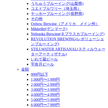
うちゅうブルーイング(山梨県)
コエドブルワリー（埼玉県）
ヤッホーブルーイング(長野県)
その他
Oxbow Brewing（アメリカ メイン州）
Mikkeller(デンマーク)
Nebraska Brewing(ネブラスカブルーイング)
REVOLUTION BREWING(レボリューショ
ンブルーイング)
STILLWATER ARTISANAL(スティルウォー
ターアーティザナル)
いわて蔵ビール
宇奈月ビール
金額
999円以下
1,000円〜1,999円
2,000円〜2,999円
3,000円〜3,999円
4,000円〜4,999円
5,000円〜5,999円
6,000円〜7,999円