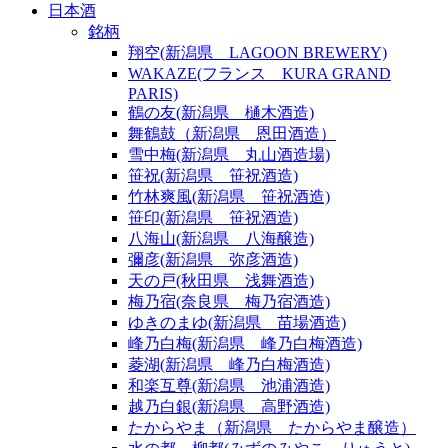
日本酒
銘柄
翔空(新潟県 LAGOON BREWERY)
WAKAZE(フランス KURA GRAND
PARIS)
鶴の友(新潟県 樋木酒造)
舞鶴鼓（新潟県 恩田酒造）
雪中梅(新潟県 丸山酒造場)
笹祝(新潟県 笹祝酒造)
竹林爽風(新潟県 笹祝酒造)
笹印(新潟県 笹祝酒造)
八海山(新潟県 八海醸造)
彌彦(新潟県 弥彦酒造)
天の戸(秋田県 浅舞酒造)
梅乃宿(奈良県 梅乃宿酒造)
ゆきのまゆ(新潟県 苗場酒造)
峰乃白梅(新潟県 峰乃白梅酒造)
菱湖(新潟県 峰乃白梅酒造)
和楽互尊(新潟県 池浦酒造)
越乃白銀(新潟県 高野酒造)
たからやま（新潟県 たからやま醸造）