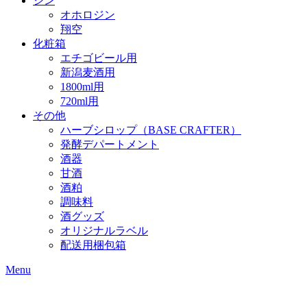
ジン
オホロジン
翔空
化粧箱
エチゴビール用
新潟麦酒用
1800ml用
720ml用
その他
ハーブシロップ（BASE CRAFTER）
発酵デパートメント
酒器
甘酒
酒粕
調味料
酒グッズ
オリジナルラベル
配送用梱包箱
Menu