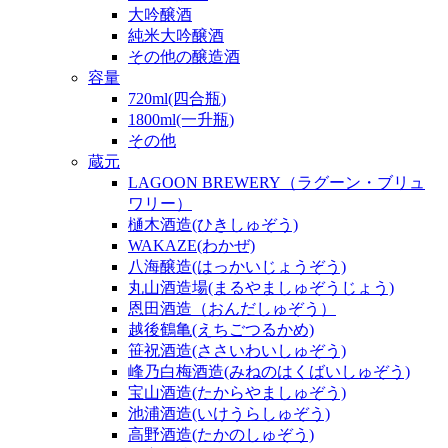
大吟醸酒
純米大吟醸酒
その他の醸造酒
容量
720ml(四合瓶)
1800ml(一升瓶)
その他
蔵元
LAGOON BREWERY（ラグーン・ブリュ
ワリー）
樋木酒造(ひきしゅぞう)
WAKAZE(わかぜ)
八海醸造(はっかいじょうぞう)
丸山酒造場(まるやましゅぞうじょう)
恩田酒造（おんだしゅぞう）
越後鶴亀(えちごつるかめ)
笹祝酒造(ささいわいしゅぞう)
峰乃白梅酒造(みねのはくばいしゅぞう)
宝山酒造(たからやましゅぞう)
池浦酒造(いけうらしゅぞう)
高野酒造(たかのしゅぞう)