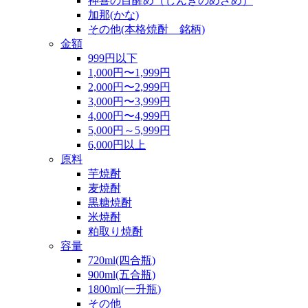
神喜の目醒め（しんきのめざめ）
加那(かな)
その他(本格焼酎 銘柄)
金額
999円以下
1,000円〜1,999円
2,000円〜2,999円
3,000円〜3,999円
4,000円〜4,999円
5,000円～5,999円
6,000円以上
原料
芋焼酎
麦焼酎
黒糖焼酎
米焼酎
粕取り焼酎
容量
720ml(四合瓶)
900ml(五合瓶)
1800ml(一升瓶)
その他