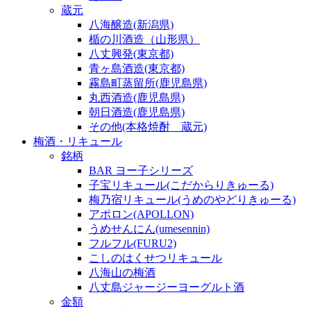
蔵元
八海醸造(新潟県)
楯の川酒造（山形県）
八丈興発(東京都)
青ヶ島酒造(東京都)
霧島町蒸留所(鹿児島県)
丸西酒造(鹿児島県)
朝日酒造(鹿児島県)
その他(本格焼酎 蔵元)
梅酒・リキュール
銘柄
BAR ヨー子シリーズ
子宝リキュール(こだからりきゅーる)
梅乃宿リキュール(うめのやどりきゅーる)
アポロン(APOLLON)
うめせんにん(umesennin)
フルフル(FURU2)
こしのはくせつリキュール
八海山の梅酒
八丈島ジャージーヨーグルト酒
金額