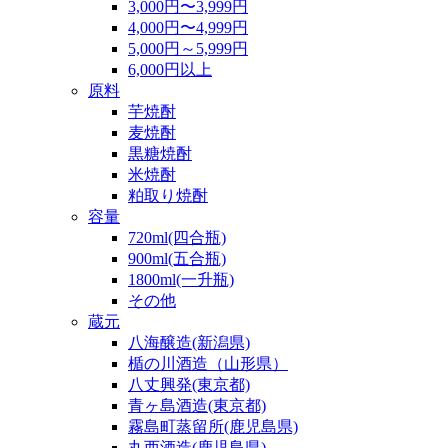
3,000円〜3,999円
4,000円〜4,999円
5,000円～5,999円
6,000円以上
原料
芋焼酎
麦焼酎
黒糖焼酎
米焼酎
粕取り焼酎
容量
720ml(四合瓶)
900ml(五合瓶)
1800ml(一升瓶)
その他
蔵元
八海醸造(新潟県)
楯の川酒造（山形県）
八丈興発(東京都)
青ヶ島酒造(東京都)
霧島町蒸留所(鹿児島県)
丸西酒造(鹿児島県)