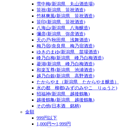
雪中梅(新潟県 丸山酒造場)
笹祝(新潟県 笹祝酒造)
竹林爽風(新潟県 笹祝酒造)
笹印(新潟県 笹祝酒造)
八海山(新潟県 八海醸造)
彌彦(新潟県 弥彦酒造)
天の戸(秋田県 浅舞酒造)
梅乃宿(奈良県 梅乃宿酒造)
ゆきのまゆ(新潟県 苗場酒造)
峰乃白梅(新潟県 峰乃白梅酒造)
菱湖(新潟県 峰乃白梅酒造)
和楽互尊(新潟県 池浦酒造)
越乃白銀(新潟県 高野酒造)
たからやま（新潟県 たからやま醸造）
水の都 柳都(みずのみやこ りゅうと)
招福神(新潟県 越後鶴亀)
越後鶴亀(新潟県 越後鶴亀)
その他(日本酒 銘柄)
金額
999円以下
1,000円〜1,999円