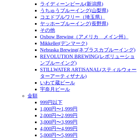
ライディーンビール(新潟県)
うちゅうブルーイング(山梨県)
コエドブルワリー（埼玉県）
ヤッホーブルーイング(長野県)
その他
Oxbow Brewing（アメリカ メイン州）
Mikkeller(デンマーク)
Nebraska Brewing(ネブラスカブルーイング)
REVOLUTION BREWING(レボリューショ
ンブルーイング)
STILLWATER ARTISANAL(スティルウォー
ターアーティザナル)
いわて蔵ビール
宇奈月ビール
金額
999円以下
1,000円〜1,999円
2,000円〜2,999円
3,000円〜3,999円
4,000円〜4,999円
5,000円〜5,999円