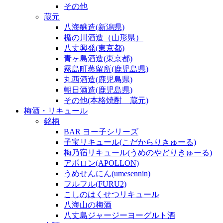
その他
蔵元
八海醸造(新潟県)
楯の川酒造（山形県）
八丈興発(東京都)
青ヶ島酒造(東京都)
霧島町蒸留所(鹿児島県)
丸西酒造(鹿児島県)
朝日酒造(鹿児島県)
その他(本格焼酎 蔵元)
梅酒・リキュール
銘柄
BAR ヨー子シリーズ
子宝リキュール(こだからりきゅーる)
梅乃宿リキュール(うめのやどりきゅーる)
アポロン(APOLLON)
うめせんにん(umesennin)
フルフル(FURU2)
こしのはくせつリキュール
八海山の梅酒
八丈島ジャージーヨーグルト酒