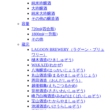
純米吟醸酒
大吟醸酒
純米大吟醸酒
その他の醸造酒
容量
720ml(四合瓶)
1800ml(一升瓶)
その他
蔵元
LAGOON BREWERY（ラグーン・ブリュ
ワリー）
樋木酒造(ひきしゅぞう)
WAKAZE(わかぜ)
八海醸造(はっかいじょうぞう)
丸山酒造場(まるやましゅぞうじょう)
恩田酒造（おんだしゅぞう）
越後鶴亀(えちごつるかめ)
笹祝酒造(ささいわいしゅぞう)
峰乃白梅酒造(みねのはくばいしゅぞう)
宝山酒造(たからやましゅぞう)
池浦酒造(いけうらしゅぞう)