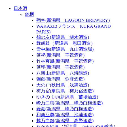
日本酒
銘柄
翔空(新潟県 LAGOON BREWERY)
WAKAZE(フランス KURA GRAND
PARIS)
鶴の友(新潟県 樋木酒造)
舞鶴鼓（新潟県 恩田酒造）
雪中梅(新潟県 丸山酒造場)
笹祝(新潟県 笹祝酒造)
竹林爽風(新潟県 笹祝酒造)
笹印(新潟県 笹祝酒造)
八海山(新潟県 八海醸造)
彌彦(新潟県 弥彦酒造)
天の戸(秋田県 浅舞酒造)
梅乃宿(奈良県 梅乃宿酒造)
ゆきのまゆ(新潟県 苗場酒造)
峰乃白梅(新潟県 峰乃白梅酒造)
菱湖(新潟県 峰乃白梅酒造)
和楽互尊(新潟県 池浦酒造)
越乃白銀(新潟県 高野酒造)
たからやま（新潟県 たからやま醸造）