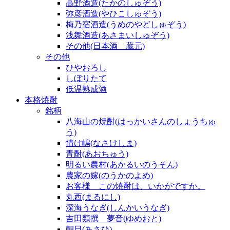
高野酒造(たかのしゅぞう)
弥彦酒造(やひこしゅぞう)
梅乃宿酒造(うめのやどしゅぞう)
浅舞酒造(あさまいしゅぞう)
その他(日本酒 蔵元)
その他
ひやおろし
しぼりたて
低温熟成酒
本格焼酎
銘柄
八海山の焼酎(はっかいさんのしょうちゅ
う)
情け嶋(なさけしま)
青酎(あおちゅう)
明るい農村(あかるいのうそん)
農家の嫁(のうかのよめ)
お客様 この焼酎は、いかがですか。
丸西(まるにし)
深海うなぎ(しんかいうなぎ)
吉田類撰 夢音(ゆめおと)
朝日(あさひ)