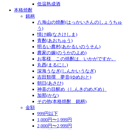
低温熟成酒
本格焼酎
銘柄
八海山の焼酎(はっかいさんのしょうちゅ
う)
情け嶋(なさけしま)
青酎(あおちゅう)
明るい農村(あかるいのうそん)
農家の嫁(のうかのよめ)
お客様 この焼酎は、いかがですか。
丸西(まるにし)
深海うなぎ(しんかいうなぎ)
吉田類撰 夢音(ゆめおと)
朝日(あさひ)
神喜の目醒め（しんきのめざめ）
加那(かな)
その他(本格焼酎 銘柄)
金額
999円以下
1,000円〜1,999円
2,000円〜2,999円