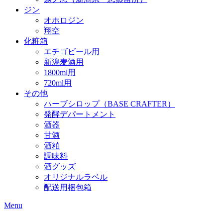
ジン
オホロジン
翔空
化粧箱
エチゴビール用
新潟麦酒用
1800ml用
720ml用
その他
ハーブシロップ（BASE CRAFTER）
発酵デパートメント
酒器
甘酒
酒粕
調味料
酒グッズ
オリジナルラベル
配送用梱包箱
Menu