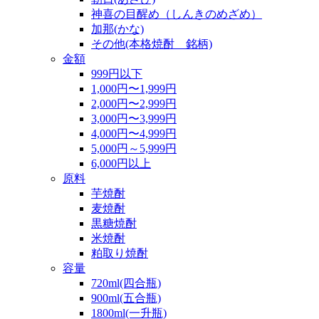
神喜の目醒め（しんきのめざめ）
加那(かな)
その他(本格焼酎 銘柄)
金額
999円以下
1,000円〜1,999円
2,000円〜2,999円
3,000円〜3,999円
4,000円〜4,999円
5,000円～5,999円
6,000円以上
原料
芋焼酎
麦焼酎
黒糖焼酎
米焼酎
粕取り焼酎
容量
720ml(四合瓶)
900ml(五合瓶)
1800ml(一升瓶)