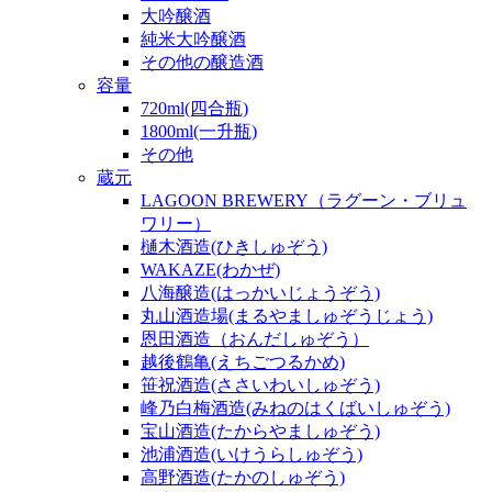
大吟醸酒
純米大吟醸酒
その他の醸造酒
容量
720ml(四合瓶)
1800ml(一升瓶)
その他
蔵元
LAGOON BREWERY（ラグーン・ブリュ
ワリー）
樋木酒造(ひきしゅぞう)
WAKAZE(わかぜ)
八海醸造(はっかいじょうぞう)
丸山酒造場(まるやましゅぞうじょう)
恩田酒造（おんだしゅぞう）
越後鶴亀(えちごつるかめ)
笹祝酒造(ささいわいしゅぞう)
峰乃白梅酒造(みねのはくばいしゅぞう)
宝山酒造(たからやましゅぞう)
池浦酒造(いけうらしゅぞう)
高野酒造(たかのしゅぞう)