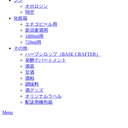
ジン
オホロジン
翔空
化粧箱
エチゴビール用
新潟麦酒用
1800ml用
720ml用
その他
ハーブシロップ（BASE CRAFTER）
発酵デパートメント
酒器
甘酒
酒粕
調味料
酒グッズ
オリジナルラベル
配送用梱包箱
Menu