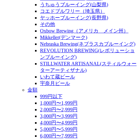
うちゅうブルーイング(山梨県)
コエドブルワリー（埼玉県）
ヤッホーブルーイング(長野県)
その他
Oxbow Brewing（アメリカ メイン州）
Mikkeller(デンマーク)
Nebraska Brewing(ネブラスカブルーイング)
REVOLUTION BREWING(レボリューショ
ンブルーイング)
STILLWATER ARTISANAL(スティルウォー
ターアーティザナル)
いわて蔵ビール
宇奈月ビール
金額
999円以下
1,000円〜1,999円
2,000円〜2,999円
3,000円〜3,999円
4,000円〜4,999円
5,000円〜5,999円
6,000円〜7,999円