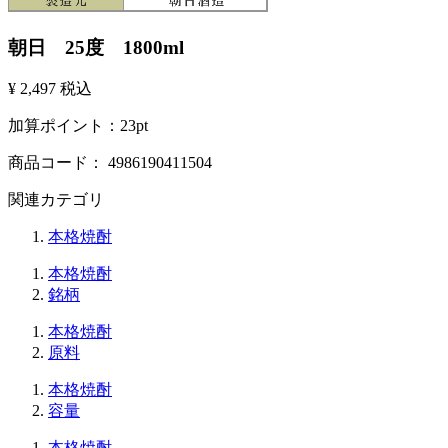
朝日 25度 1800ml
¥ 2,497
税込
加算ポイント：
23
pt
商品コード：
4986190411504
関連カテゴリ
本格焼酎
本格焼酎
銘柄
本格焼酎
原料
本格焼酎
容量
本格焼酎