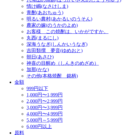
情け嶋(なさけしま)
青酎(あおちゅう)
明るい農村(あかるいのうそん)
農家の嫁(のうかのよめ)
お客様 この焼酎は、いかがですか。
丸西(まるにし)
深海うなぎ(しんかいうなぎ)
吉田類撰 夢音(ゆめおと)
朝日(あさひ)
神喜の目醒め（しんきのめざめ）
加那(かな)
その他(本格焼酎 銘柄)
金額
999円以下
1,000円〜1,999円
2,000円〜2,999円
3,000円〜3,999円
4,000円〜4,999円
5,000円～5,999円
6,000円以上
原料