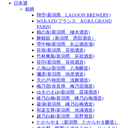
日本酒
銘柄
翔空(新潟県 LAGOON BREWERY)
WAKAZE(フランス KURA GRAND
PARIS)
鶴の友(新潟県 樋木酒造)
舞鶴鼓（新潟県 恩田酒造）
雪中梅(新潟県 丸山酒造場)
笹祝(新潟県 笹祝酒造)
竹林爽風(新潟県 笹祝酒造)
笹印(新潟県 笹祝酒造)
八海山(新潟県 八海醸造)
彌彦(新潟県 弥彦酒造)
天の戸(秋田県 浅舞酒造)
梅乃宿(奈良県 梅乃宿酒造)
ゆきのまゆ(新潟県 苗場酒造)
峰乃白梅(新潟県 峰乃白梅酒造)
菱湖(新潟県 峰乃白梅酒造)
和楽互尊(新潟県 池浦酒造)
越乃白銀(新潟県 高野酒造)
たからやま（新潟県 たからやま醸造）