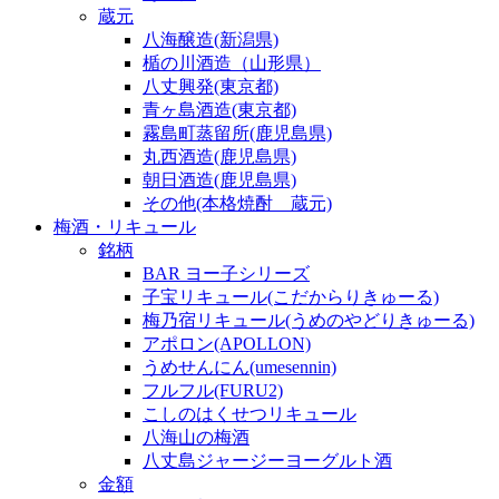
蔵元
八海醸造(新潟県)
楯の川酒造（山形県）
八丈興発(東京都)
青ヶ島酒造(東京都)
霧島町蒸留所(鹿児島県)
丸西酒造(鹿児島県)
朝日酒造(鹿児島県)
その他(本格焼酎 蔵元)
梅酒・リキュール
銘柄
BAR ヨー子シリーズ
子宝リキュール(こだからりきゅーる)
梅乃宿リキュール(うめのやどりきゅーる)
アポロン(APOLLON)
うめせんにん(umesennin)
フルフル(FURU2)
こしのはくせつリキュール
八海山の梅酒
八丈島ジャージーヨーグルト酒
金額