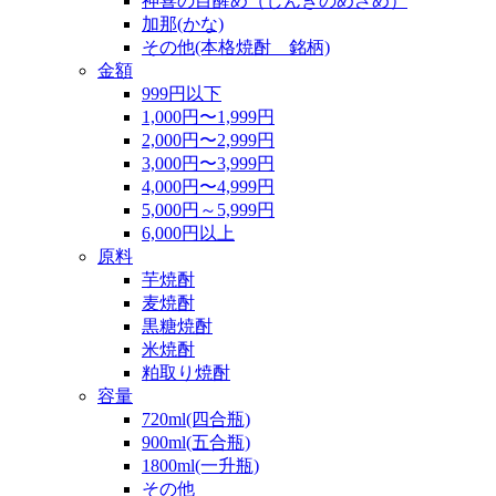
神喜の目醒め（しんきのめざめ）
加那(かな)
その他(本格焼酎 銘柄)
金額
999円以下
1,000円〜1,999円
2,000円〜2,999円
3,000円〜3,999円
4,000円〜4,999円
5,000円～5,999円
6,000円以上
原料
芋焼酎
麦焼酎
黒糖焼酎
米焼酎
粕取り焼酎
容量
720ml(四合瓶)
900ml(五合瓶)
1800ml(一升瓶)
その他