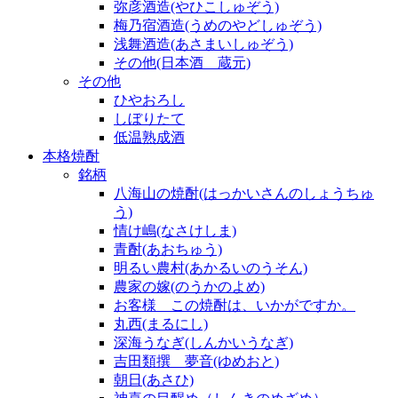
弥彦酒造(やひこしゅぞう)
梅乃宿酒造(うめのやどしゅぞう)
浅舞酒造(あさまいしゅぞう)
その他(日本酒 蔵元)
その他
ひやおろし
しぼりたて
低温熟成酒
本格焼酎
銘柄
八海山の焼酎(はっかいさんのしょうちゅ
う)
情け嶋(なさけしま)
青酎(あおちゅう)
明るい農村(あかるいのうそん)
農家の嫁(のうかのよめ)
お客様 この焼酎は、いかがですか。
丸西(まるにし)
深海うなぎ(しんかいうなぎ)
吉田類撰 夢音(ゆめおと)
朝日(あさひ)