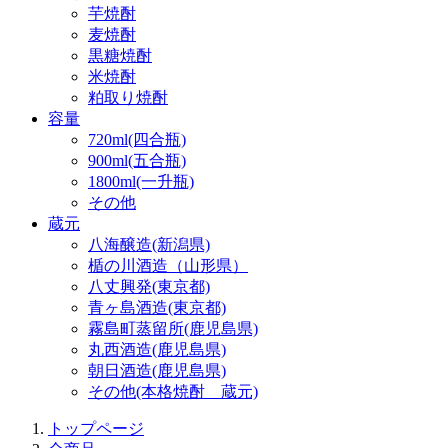
芋焼酎
麦焼酎
黒糖焼酎
米焼酎
粕取り焼酎
容量
720ml(四合瓶)
900ml(五合瓶)
1800ml(一升瓶)
その他
蔵元
八海醸造(新潟県)
楯の川酒造（山形県）
八丈興発(東京都)
青ヶ島酒造(東京都)
霧島町蒸留所(鹿児島県)
丸西酒造(鹿児島県)
朝日酒造(鹿児島県)
その他(本格焼酎 蔵元)
トップページ