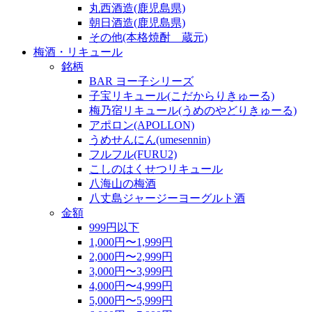
丸西酒造(鹿児島県)
朝日酒造(鹿児島県)
その他(本格焼酎 蔵元)
梅酒・リキュール
銘柄
BAR ヨー子シリーズ
子宝リキュール(こだからりきゅーる)
梅乃宿リキュール(うめのやどりきゅーる)
アポロン(APOLLON)
うめせんにん(umesennin)
フルフル(FURU2)
こしのはくせつリキュール
八海山の梅酒
八丈島ジャージーヨーグルト酒
金額
999円以下
1,000円〜1,999円
2,000円〜2,999円
3,000円〜3,999円
4,000円〜4,999円
5,000円〜5,999円