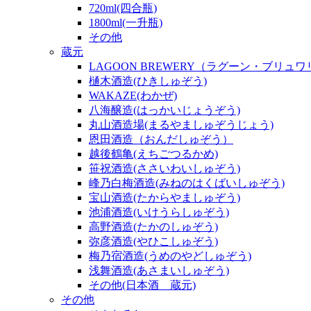
720ml(四合瓶)
1800ml(一升瓶)
その他
蔵元
LAGOON BREWERY（ラグーン・ブリュ
樋木酒造(ひきしゅぞう)
WAKAZE(わかぜ)
八海醸造(はっかいじょうぞう)
丸山酒造場(まるやましゅぞうじょう)
恩田酒造（おんだしゅぞう）
越後鶴亀(えちごつるかめ)
笹祝酒造(ささいわいしゅぞう)
峰乃白梅酒造(みねのはくばいしゅぞう)
宝山酒造(たからやましゅぞう)
池浦酒造(いけうらしゅぞう)
高野酒造(たかのしゅぞう)
弥彦酒造(やひこしゅぞう)
梅乃宿酒造(うめのやどしゅぞう)
浅舞酒造(あさまいしゅぞう)
その他(日本酒 蔵元)
その他