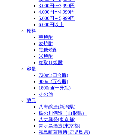
3,000円〜3,999円
4,000円〜4,999円
5,000円～5,999円
6,000円以上
原料
芋焼酎
麦焼酎
黒糖焼酎
米焼酎
粕取り焼酎
容量
720ml(四合瓶)
900ml(五合瓶)
1800ml(一升瓶)
その他
蔵元
八海醸造(新潟県)
楯の川酒造（山形県）
八丈興発(東京都)
青ヶ島酒造(東京都)
霧島町蒸留所(鹿児島県)