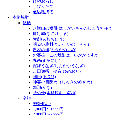
ひやおろし
しぼりたて
低温熟成酒
本格焼酎
銘柄
八海山の焼酎(はっかいさんのしょうちゅう)
情け嶋(なさけしま)
青酎(あおちゅう)
明るい農村(あかるいのうそん)
農家の嫁(のうかのよめ)
お客様 この焼酎は、いかがですか。
丸西(まるにし)
深海うなぎ(しんかいうなぎ)
吉田類撰 夢音(ゆめおと)
朝日(あさひ)
神喜の目醒め（しんきのめざめ）
加那(かな)
その他(本格焼酎 銘柄)
金額
999円以下
1,000円〜1,999円
2,000円〜2,999円