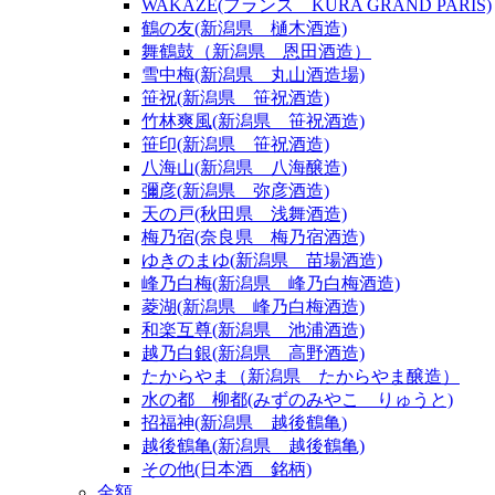
WAKAZE(フランス KURA GRAND PARIS)
鶴の友(新潟県 樋木酒造)
舞鶴鼓（新潟県 恩田酒造）
雪中梅(新潟県 丸山酒造場)
笹祝(新潟県 笹祝酒造)
竹林爽風(新潟県 笹祝酒造)
笹印(新潟県 笹祝酒造)
八海山(新潟県 八海醸造)
彌彦(新潟県 弥彦酒造)
天の戸(秋田県 浅舞酒造)
梅乃宿(奈良県 梅乃宿酒造)
ゆきのまゆ(新潟県 苗場酒造)
峰乃白梅(新潟県 峰乃白梅酒造)
菱湖(新潟県 峰乃白梅酒造)
和楽互尊(新潟県 池浦酒造)
越乃白銀(新潟県 高野酒造)
たからやま（新潟県 たからやま醸造）
水の都 柳都(みずのみやこ りゅうと)
招福神(新潟県 越後鶴亀)
越後鶴亀(新潟県 越後鶴亀)
その他(日本酒 銘柄)
金額