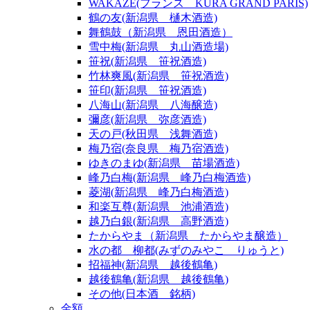
WAKAZE(フランス KURA GRAND PARIS)
鶴の友(新潟県 樋木酒造)
舞鶴鼓（新潟県 恩田酒造）
雪中梅(新潟県 丸山酒造場)
笹祝(新潟県 笹祝酒造)
竹林爽風(新潟県 笹祝酒造)
笹印(新潟県 笹祝酒造)
八海山(新潟県 八海醸造)
彌彦(新潟県 弥彦酒造)
天の戸(秋田県 浅舞酒造)
梅乃宿(奈良県 梅乃宿酒造)
ゆきのまゆ(新潟県 苗場酒造)
峰乃白梅(新潟県 峰乃白梅酒造)
菱湖(新潟県 峰乃白梅酒造)
和楽互尊(新潟県 池浦酒造)
越乃白銀(新潟県 高野酒造)
たからやま（新潟県 たからやま醸造）
水の都 柳都(みずのみやこ りゅうと)
招福神(新潟県 越後鶴亀)
越後鶴亀(新潟県 越後鶴亀)
その他(日本酒 銘柄)
金額