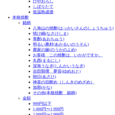
ひやおろし
しぼりたて
低温熟成酒
本格焼酎
銘柄
八海山の焼酎(はっかいさんのしょうちゅう)
情け嶋(なさけしま)
青酎(あおちゅう)
明るい農村(あかるいのうそん)
農家の嫁(のうかのよめ)
お客様 この焼酎は、いかがですか。
丸西(まるにし)
深海うなぎ(しんかいうなぎ)
吉田類撰 夢音(ゆめおと)
朝日(あさひ)
神喜の目醒め（しんきのめざめ）
加那(かな)
その他(本格焼酎 銘柄)
金額
999円以下
1,000円〜1,999円
2,000円〜2,999円