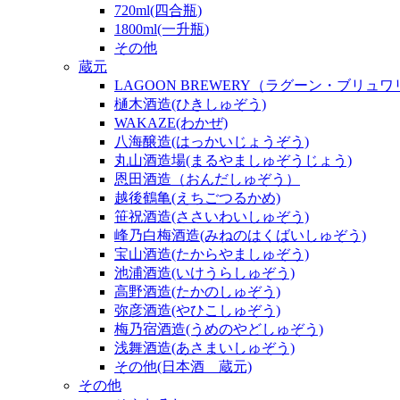
720ml(四合瓶)
1800ml(一升瓶)
その他
蔵元
LAGOON BREWERY（ラグーン・ブリュ
樋木酒造(ひきしゅぞう)
WAKAZE(わかぜ)
八海醸造(はっかいじょうぞう)
丸山酒造場(まるやましゅぞうじょう)
恩田酒造（おんだしゅぞう）
越後鶴亀(えちごつるかめ)
笹祝酒造(ささいわいしゅぞう)
峰乃白梅酒造(みねのはくばいしゅぞう)
宝山酒造(たからやましゅぞう)
池浦酒造(いけうらしゅぞう)
高野酒造(たかのしゅぞう)
弥彦酒造(やひこしゅぞう)
梅乃宿酒造(うめのやどしゅぞう)
浅舞酒造(あさまいしゅぞう)
その他(日本酒 蔵元)
その他