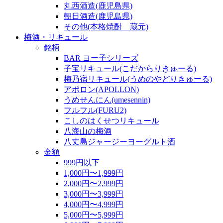
丸西酒造(鹿児島県)
朝日酒造(鹿児島県)
その他(本格焼酎 蔵元)
梅酒・リキュール
銘柄
BAR ヨー子シリーズ
子宝リキュール(こだからりきゅーる)
梅乃宿リキュール(うめのやどりきゅーる)
アポロン(APOLLON)
うめせんにん(umesennin)
フルフル(FURU2)
こしのはくせつリキュール
八海山の梅酒
八丈島ジャージーヨーグルト酒
金額
999円以下
1,000円〜1,999円
2,000円〜2,999円
3,000円〜3,999円
4,000円〜4,999円
5,000円〜5,999円