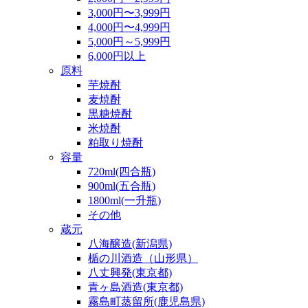
3,000円〜3,999円
4,000円〜4,999円
5,000円～5,999円
6,000円以上
原料
芋焼酎
麦焼酎
黒糖焼酎
米焼酎
粕取り焼酎
容量
720ml(四合瓶)
900ml(五合瓶)
1800ml(一升瓶)
その他
蔵元
八海醸造(新潟県)
楯の川酒造（山形県）
八丈興発(東京都)
青ヶ島酒造(東京都)
霧島町蒸留所(鹿児島県)