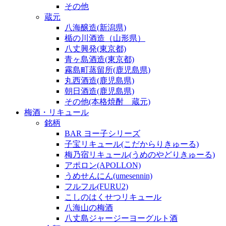
その他
蔵元
八海醸造(新潟県)
楯の川酒造（山形県）
八丈興発(東京都)
青ヶ島酒造(東京都)
霧島町蒸留所(鹿児島県)
丸西酒造(鹿児島県)
朝日酒造(鹿児島県)
その他(本格焼酎 蔵元)
梅酒・リキュール
銘柄
BAR ヨー子シリーズ
子宝リキュール(こだからりきゅーる)
梅乃宿リキュール(うめのやどりきゅーる)
アポロン(APOLLON)
うめせんにん(umesennin)
フルフル(FURU2)
こしのはくせつリキュール
八海山の梅酒
八丈島ジャージーヨーグルト酒