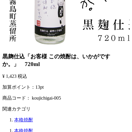
黒麹仕込「お客様 この焼酎は、いかがです
か。」 720ml
¥ 1,423
税込
加算ポイント：
13
pt
商品コード：
koujichigai-005
関連カテゴリ
本格焼酎
本格焼酎