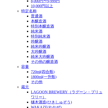
8,000円〜9,999円
10,000円以上
特定名称
普通酒
本醸造酒
特別本醸造酒
純米酒
特別純米酒
吟醸酒
純米吟醸酒
大吟醸酒
純米大吟醸酒
その他の醸造酒
容量
720ml(四合瓶)
1800ml(一升瓶)
その他
蔵元
LAGOON BREWERY（ラグーン・ブリュ
ワリー）
樋木酒造(ひきしゅぞう)
WAKAZE(わかぜ)