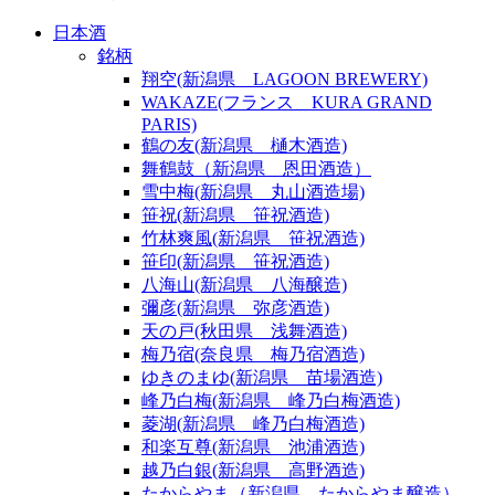
日本酒
銘柄
翔空(新潟県 LAGOON BREWERY)
WAKAZE(フランス KURA GRAND
PARIS)
鶴の友(新潟県 樋木酒造)
舞鶴鼓（新潟県 恩田酒造）
雪中梅(新潟県 丸山酒造場)
笹祝(新潟県 笹祝酒造)
竹林爽風(新潟県 笹祝酒造)
笹印(新潟県 笹祝酒造)
八海山(新潟県 八海醸造)
彌彦(新潟県 弥彦酒造)
天の戸(秋田県 浅舞酒造)
梅乃宿(奈良県 梅乃宿酒造)
ゆきのまゆ(新潟県 苗場酒造)
峰乃白梅(新潟県 峰乃白梅酒造)
菱湖(新潟県 峰乃白梅酒造)
和楽互尊(新潟県 池浦酒造)
越乃白銀(新潟県 高野酒造)
たからやま（新潟県 たからやま醸造）