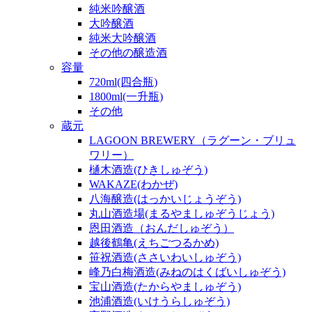
純米吟醸酒
大吟醸酒
純米大吟醸酒
その他の醸造酒
容量
720ml(四合瓶)
1800ml(一升瓶)
その他
蔵元
LAGOON BREWERY（ラグーン・ブリュ
ワリー）
樋木酒造(ひきしゅぞう)
WAKAZE(わかぜ)
八海醸造(はっかいじょうぞう)
丸山酒造場(まるやましゅぞうじょう)
恩田酒造（おんだしゅぞう）
越後鶴亀(えちごつるかめ)
笹祝酒造(ささいわいしゅぞう)
峰乃白梅酒造(みねのはくばいしゅぞう)
宝山酒造(たからやましゅぞう)
池浦酒造(いけうらしゅぞう)