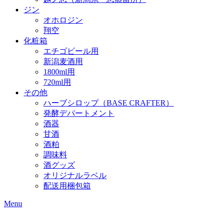
ジン
オホロジン
翔空
化粧箱
エチゴビール用
新潟麦酒用
1800ml用
720ml用
その他
ハーブシロップ（BASE CRAFTER）
発酵デパートメント
酒器
甘酒
酒粕
調味料
酒グッズ
オリジナルラベル
配送用梱包箱
Menu