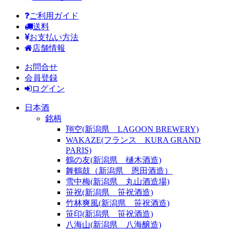
ご利用ガイド
送料
お支払い方法
店舗情報
お問合せ
会員登録
ログイン
日本酒
銘柄
翔空(新潟県 LAGOON BREWERY)
WAKAZE(フランス KURA GRAND
PARIS)
鶴の友(新潟県 樋木酒造)
舞鶴鼓（新潟県 恩田酒造）
雪中梅(新潟県 丸山酒造場)
笹祝(新潟県 笹祝酒造)
竹林爽風(新潟県 笹祝酒造)
笹印(新潟県 笹祝酒造)
八海山(新潟県 八海醸造)