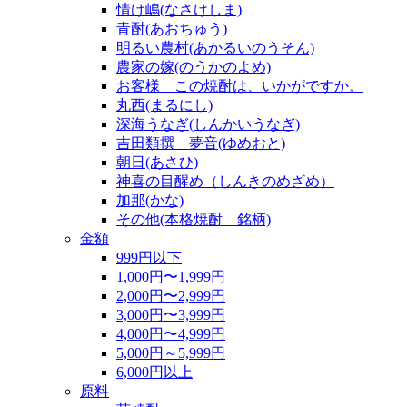
情け嶋(なさけしま)
青酎(あおちゅう)
明るい農村(あかるいのうそん)
農家の嫁(のうかのよめ)
お客様 この焼酎は、いかがですか。
丸西(まるにし)
深海うなぎ(しんかいうなぎ)
吉田類撰 夢音(ゆめおと)
朝日(あさひ)
神喜の目醒め（しんきのめざめ）
加那(かな)
その他(本格焼酎 銘柄)
金額
999円以下
1,000円〜1,999円
2,000円〜2,999円
3,000円〜3,999円
4,000円〜4,999円
5,000円～5,999円
6,000円以上
原料