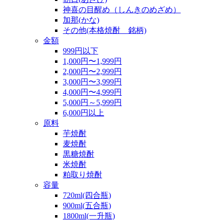
神喜の目醒め（しんきのめざめ）
加那(かな)
その他(本格焼酎 銘柄)
金額
999円以下
1,000円〜1,999円
2,000円〜2,999円
3,000円〜3,999円
4,000円〜4,999円
5,000円～5,999円
6,000円以上
原料
芋焼酎
麦焼酎
黒糖焼酎
米焼酎
粕取り焼酎
容量
720ml(四合瓶)
900ml(五合瓶)
1800ml(一升瓶)