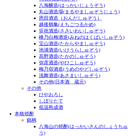
八海醸造(はっかいじょうぞう)
丸山酒造場(まるやましゅぞうじょう)
恩田酒造（おんだしゅぞう）
越後鶴亀(えちごつるかめ)
笹祝酒造(ささいわいしゅぞう)
峰乃白梅酒造(みねのはくばいしゅぞう)
宝山酒造(たからやましゅぞう)
池浦酒造(いけうらしゅぞう)
高野酒造(たかのしゅぞう)
弥彦酒造(やひこしゅぞう)
梅乃宿酒造(うめのやどしゅぞう)
浅舞酒造(あさまいしゅぞう)
その他(日本酒 蔵元)
その他
ひやおろし
しぼりたて
低温熟成酒
本格焼酎
銘柄
八海山の焼酎(はっかいさんのしょうちゅ
う)