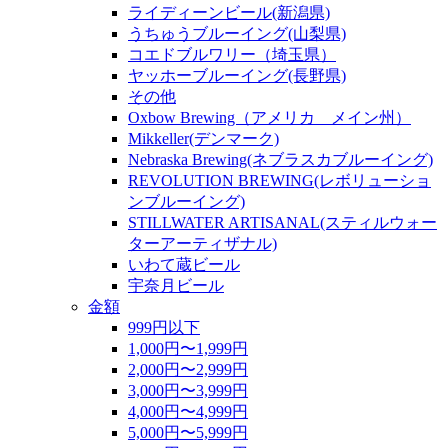
ライディーンビール(新潟県)
うちゅうブルーイング(山梨県)
コエドブルワリー（埼玉県）
ヤッホーブルーイング(長野県)
その他
Oxbow Brewing（アメリカ メイン州）
Mikkeller(デンマーク)
Nebraska Brewing(ネブラスカブルーイング)
REVOLUTION BREWING(レボリューショ
ンブルーイング)
STILLWATER ARTISANAL(スティルウォー
ターアーティザナル)
いわて蔵ビール
宇奈月ビール
金額
999円以下
1,000円〜1,999円
2,000円〜2,999円
3,000円〜3,999円
4,000円〜4,999円
5,000円〜5,999円