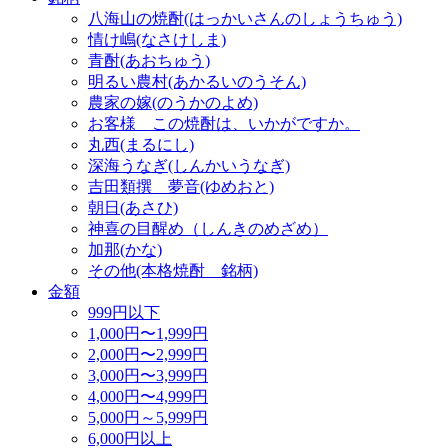
八海山の焼酎(はっかいさんのしょうちゅう)
情け嶋(なさけしま)
青酎(あおちゅう)
明るい農村(あかるいのうそん)
農家の嫁(のうかのよめ)
お客様 この焼酎は、いかがですか。
丸西(まるにし)
深海うなぎ(しんかいうなぎ)
吉田類撰 夢音(ゆめおと)
朝日(あさひ)
神喜の目醒め（しんきのめざめ）
加那(かな)
その他(本格焼酎 銘柄)
金額
999円以下
1,000円〜1,999円
2,000円〜2,999円
3,000円〜3,999円
4,000円〜4,999円
5,000円～5,999円
6,000円以上