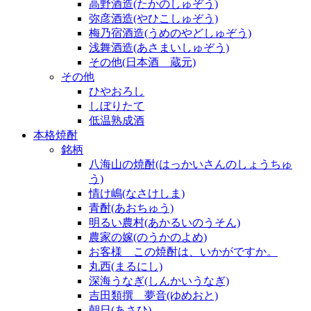
高野酒造(たかのしゅぞう)
弥彦酒造(やひこしゅぞう)
梅乃宿酒造(うめのやどしゅぞう)
浅舞酒造(あさまいしゅぞう)
その他(日本酒 蔵元)
その他
ひやおろし
しぼりたて
低温熟成酒
本格焼酎
銘柄
八海山の焼酎(はっかいさんのしょうちゅ
う)
情け嶋(なさけしま)
青酎(あおちゅう)
明るい農村(あかるいのうそん)
農家の嫁(のうかのよめ)
お客様 この焼酎は、いかがですか。
丸西(まるにし)
深海うなぎ(しんかいうなぎ)
吉田類撰 夢音(ゆめおと)
朝日(あさひ)