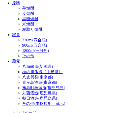
原料
芋焼酎
麦焼酎
黒糖焼酎
米焼酎
粕取り焼酎
容量
720ml(四合瓶)
900ml(五合瓶)
1800ml(一升瓶)
その他
蔵元
八海醸造(新潟県)
楯の川酒造（山形県）
八丈興発(東京都)
青ヶ島酒造(東京都)
霧島町蒸留所(鹿児島県)
丸西酒造(鹿児島県)
朝日酒造(鹿児島県)
その他(本格焼酎 蔵元)
トップページ