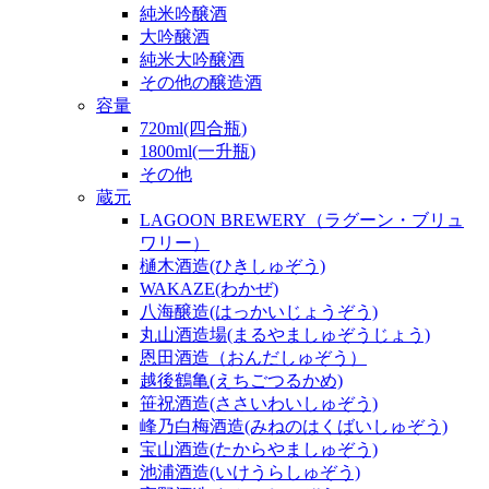
純米吟醸酒
大吟醸酒
純米大吟醸酒
その他の醸造酒
容量
720ml(四合瓶)
1800ml(一升瓶)
その他
蔵元
LAGOON BREWERY（ラグーン・ブリュ
ワリー）
樋木酒造(ひきしゅぞう)
WAKAZE(わかぜ)
八海醸造(はっかいじょうぞう)
丸山酒造場(まるやましゅぞうじょう)
恩田酒造（おんだしゅぞう）
越後鶴亀(えちごつるかめ)
笹祝酒造(ささいわいしゅぞう)
峰乃白梅酒造(みねのはくばいしゅぞう)
宝山酒造(たからやましゅぞう)
池浦酒造(いけうらしゅぞう)