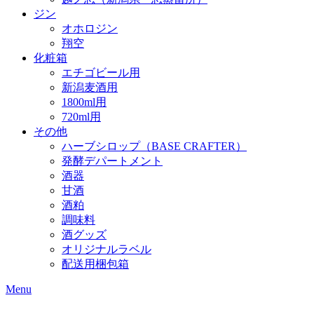
ジン
オホロジン
翔空
化粧箱
エチゴビール用
新潟麦酒用
1800ml用
720ml用
その他
ハーブシロップ（BASE CRAFTER）
発酵デパートメント
酒器
甘酒
酒粕
調味料
酒グッズ
オリジナルラベル
配送用梱包箱
Menu