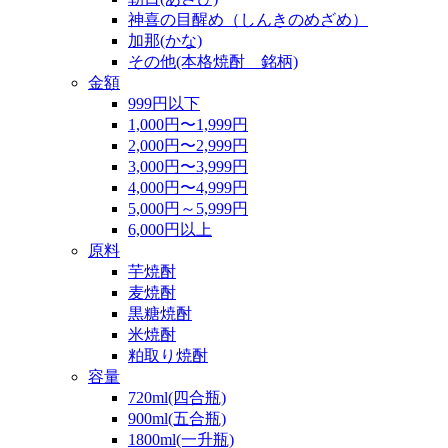
神喜の目醒め（しんきのめざめ）
加那(かな)
その他(本格焼酎 銘柄)
金額
999円以下
1,000円〜1,999円
2,000円〜2,999円
3,000円〜3,999円
4,000円〜4,999円
5,000円～5,999円
6,000円以上
原料
芋焼酎
麦焼酎
黒糖焼酎
米焼酎
粕取り焼酎
容量
720ml(四合瓶)
900ml(五合瓶)
1800ml(一升瓶)