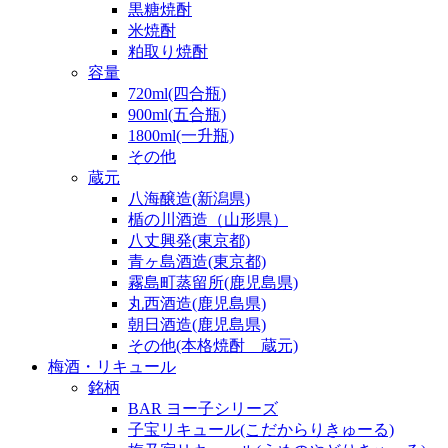
黒糖焼酎
米焼酎
粕取り焼酎
容量
720ml(四合瓶)
900ml(五合瓶)
1800ml(一升瓶)
その他
蔵元
八海醸造(新潟県)
楯の川酒造（山形県）
八丈興発(東京都)
青ヶ島酒造(東京都)
霧島町蒸留所(鹿児島県)
丸西酒造(鹿児島県)
朝日酒造(鹿児島県)
その他(本格焼酎 蔵元)
梅酒・リキュール
銘柄
BAR ヨー子シリーズ
子宝リキュール(こだからりきゅーる)