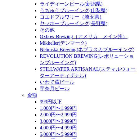
ライディーンビール(新潟県)
うちゅうブルーイング(山梨県)
コエドブルワリー（埼玉県）
ヤッホーブルーイング(長野県)
その他
Oxbow Brewing（アメリカ メイン州）
Mikkeller(デンマーク)
Nebraska Brewing(ネブラスカブルーイング)
REVOLUTION BREWING(レボリューショ
ンブルーイング)
STILLWATER ARTISANAL(スティルウォー
ターアーティザナル)
いわて蔵ビール
宇奈月ビール
金額
999円以下
1,000円〜1,999円
2,000円〜2,999円
3,000円〜3,999円
4,000円〜4,999円
5,000円〜5,999円