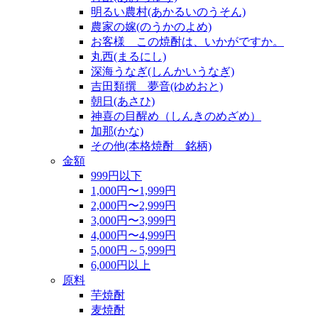
明るい農村(あかるいのうそん)
農家の嫁(のうかのよめ)
お客様 この焼酎は、いかがですか。
丸西(まるにし)
深海うなぎ(しんかいうなぎ)
吉田類撰 夢音(ゆめおと)
朝日(あさひ)
神喜の目醒め（しんきのめざめ）
加那(かな)
その他(本格焼酎 銘柄)
金額
999円以下
1,000円〜1,999円
2,000円〜2,999円
3,000円〜3,999円
4,000円〜4,999円
5,000円～5,999円
6,000円以上
原料
芋焼酎
麦焼酎