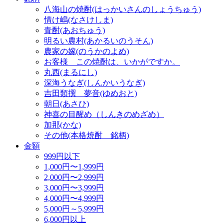
八海山の焼酎(はっかいさんのしょうちゅう)
情け嶋(なさけしま)
青酎(あおちゅう)
明るい農村(あかるいのうそん)
農家の嫁(のうかのよめ)
お客様 この焼酎は、いかがですか。
丸西(まるにし)
深海うなぎ(しんかいうなぎ)
吉田類撰 夢音(ゆめおと)
朝日(あさひ)
神喜の目醒め（しんきのめざめ）
加那(かな)
その他(本格焼酎 銘柄)
金額
999円以下
1,000円〜1,999円
2,000円〜2,999円
3,000円〜3,999円
4,000円〜4,999円
5,000円～5,999円
6,000円以上