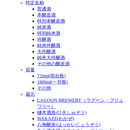
特定名称
普通酒
本醸造酒
特別本醸造酒
純米酒
特別純米酒
吟醸酒
純米吟醸酒
大吟醸酒
純米大吟醸酒
その他の醸造酒
容量
720ml(四合瓶)
1800ml(一升瓶)
その他
蔵元
LAGOON BREWERY（ラグーン・ブリュ
ワリー）
樋木酒造(ひきしゅぞう)
WAKAZE(わかぜ)
八海醸造(はっかいじょうぞう)