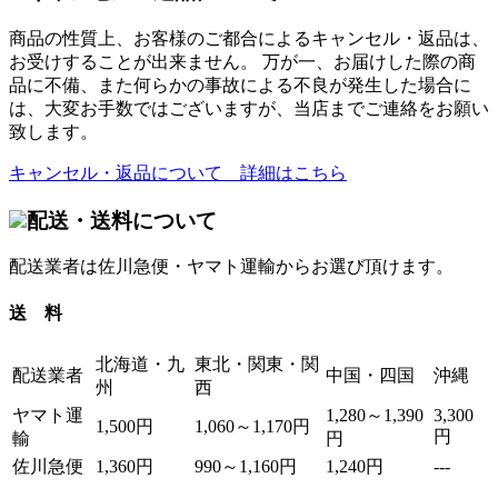
商品の性質上、お客様のご都合によるキャンセル・返品は、
お受けすることが出来ません。 万が一、お届けした際の商
品に不備、また何らかの事故による不良が発生した場合に
は、大変お手数ではございますが、当店までご連絡をお願い
致します。
キャンセル・返品について 詳細はこちら
配送・送料について
配送業者は佐川急便・ヤマト運輸からお選び頂けます。
送 料
北海道・九
東北・関東・関
配送業者
中国・四国
沖縄
州
西
ヤマト運
1,280～1,390
3,300
1,500円
1,060～1,170円
円
輸
円
佐川急便
1,360円
990～1,160円
1,240円
---