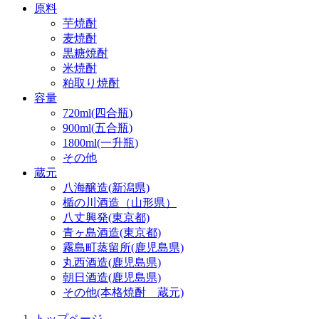
原料
芋焼酎
麦焼酎
黒糖焼酎
米焼酎
粕取り焼酎
容量
720ml(四合瓶)
900ml(五合瓶)
1800ml(一升瓶)
その他
蔵元
八海醸造(新潟県)
楯の川酒造（山形県）
八丈興発(東京都)
青ヶ島酒造(東京都)
霧島町蒸留所(鹿児島県)
丸西酒造(鹿児島県)
朝日酒造(鹿児島県)
その他(本格焼酎 蔵元)
トップページ