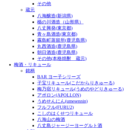
その他
蔵元
八海醸造(新潟県)
楯の川酒造（山形県）
八丈興発(東京都)
青ヶ島酒造(東京都)
霧島町蒸留所(鹿児島県)
丸西酒造(鹿児島県)
朝日酒造(鹿児島県)
その他(本格焼酎 蔵元)
梅酒・リキュール
銘柄
BAR ヨー子シリーズ
子宝リキュール(こだからりきゅーる)
梅乃宿リキュール(うめのやどりきゅーる)
アポロン(APOLLON)
うめせんにん(umesennin)
フルフル(FURU2)
こしのはくせつリキュール
八海山の梅酒
八丈島ジャージーヨーグルト酒