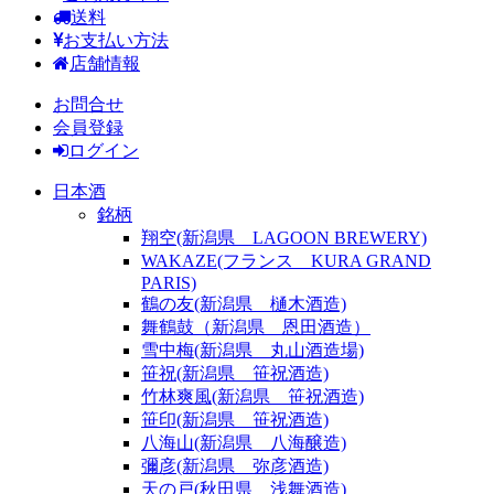
送料
お支払い方法
店舗情報
お問合せ
会員登録
ログイン
日本酒
銘柄
翔空(新潟県 LAGOON BREWERY)
WAKAZE(フランス KURA GRAND
PARIS)
鶴の友(新潟県 樋木酒造)
舞鶴鼓（新潟県 恩田酒造）
雪中梅(新潟県 丸山酒造場)
笹祝(新潟県 笹祝酒造)
竹林爽風(新潟県 笹祝酒造)
笹印(新潟県 笹祝酒造)
八海山(新潟県 八海醸造)
彌彦(新潟県 弥彦酒造)
天の戸(秋田県 浅舞酒造)