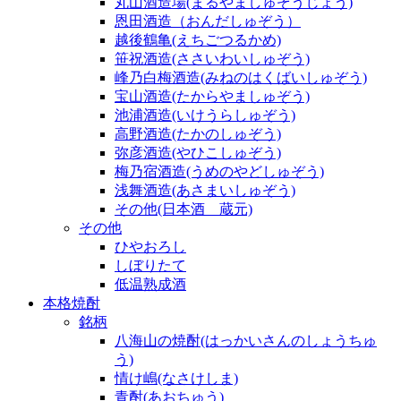
丸山酒造場(まるやましゅぞうじょう)
恩田酒造（おんだしゅぞう）
越後鶴亀(えちごつるかめ)
笹祝酒造(ささいわいしゅぞう)
峰乃白梅酒造(みねのはくばいしゅぞう)
宝山酒造(たからやましゅぞう)
池浦酒造(いけうらしゅぞう)
高野酒造(たかのしゅぞう)
弥彦酒造(やひこしゅぞう)
梅乃宿酒造(うめのやどしゅぞう)
浅舞酒造(あさまいしゅぞう)
その他(日本酒 蔵元)
その他
ひやおろし
しぼりたて
低温熟成酒
本格焼酎
銘柄
八海山の焼酎(はっかいさんのしょうちゅ
う)
情け嶋(なさけしま)
青酎(あおちゅう)