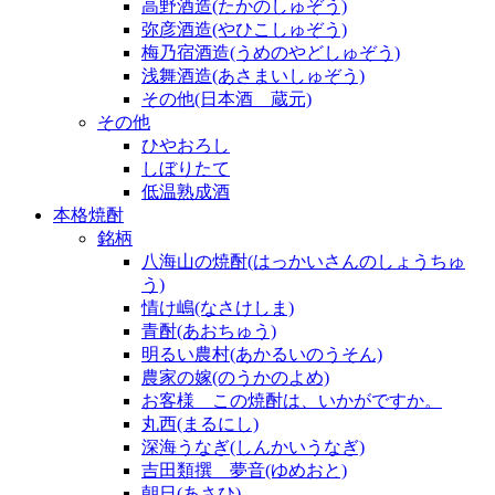
高野酒造(たかのしゅぞう)
弥彦酒造(やひこしゅぞう)
梅乃宿酒造(うめのやどしゅぞう)
浅舞酒造(あさまいしゅぞう)
その他(日本酒 蔵元)
その他
ひやおろし
しぼりたて
低温熟成酒
本格焼酎
銘柄
八海山の焼酎(はっかいさんのしょうちゅ
う)
情け嶋(なさけしま)
青酎(あおちゅう)
明るい農村(あかるいのうそん)
農家の嫁(のうかのよめ)
お客様 この焼酎は、いかがですか。
丸西(まるにし)
深海うなぎ(しんかいうなぎ)
吉田類撰 夢音(ゆめおと)
朝日(あさひ)