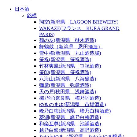
日本酒
銘柄
翔空(新潟県 LAGOON BREWERY)
WAKAZE(フランス KURA GRAND
PARIS)
鶴の友(新潟県 樋木酒造)
舞鶴鼓（新潟県 恩田酒造）
雪中梅(新潟県 丸山酒造場)
笹祝(新潟県 笹祝酒造)
竹林爽風(新潟県 笹祝酒造)
笹印(新潟県 笹祝酒造)
八海山(新潟県 八海醸造)
彌彦(新潟県 弥彦酒造)
天の戸(秋田県 浅舞酒造)
梅乃宿(奈良県 梅乃宿酒造)
ゆきのまゆ(新潟県 苗場酒造)
峰乃白梅(新潟県 峰乃白梅酒造)
菱湖(新潟県 峰乃白梅酒造)
和楽互尊(新潟県 池浦酒造)
越乃白銀(新潟県 高野酒造)
たからやま（新潟県 たからやま醸造）